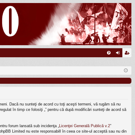
FA
ut
nr
Q
en
eg
tifi
ist
ca
ra
re
re
termeni. Dacă nu sunteţi de acord cu toţi aceşti termeni, vă rugăm să nu
egulat în timp ce folosiţi „” pentru că după modificări sunteţi de acord să
ntru forum lansată sub incidenţa „
Licenţei Generală Publică v.2
”
, phpBB Limited nu este responsabill în ceea ce site-ul acceptă sau nu din