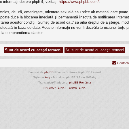
e informaţii despre phpBB, vizitaţi:
https://www.phpbb.com/
.
mnios, de ură, ameninţare, orientare-sexuală sau orice alt material care poate v
ri poate duce la blocarea imediată şi permanentă însoţită de notificarea Inte
ectarea acestor condiţii. Sunteţi de acord ca „” să aibă dreptul de a şterge, m
e stocată în baza de date. Aceste informaţii nu vor fi dezvăluite niciunei terţ
 la compromiterea datelor.
Contact
Furnizat de
phpBB
® Forum Software © phpBB Limited
Style de
Arty
- Actualizat phpBB 3.2 de MrGaby
Translation/Traducere:
phpBB România
PRIVACY_LINK
|
TERMS_LINK