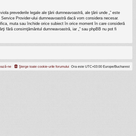
iola prevederile legale ale ţării dumneavoastră, ale ţării unde „” este
rnet Service Provider-ului dumneavoastră dacă vom considera necesar.
odifica, muta sau închide orice subiect în orice moment în care consideră
e părţi fără consimţământul dumneavoastră, iar „” sau phpBB nu pot fi
ează-ne
Şterge toate cookie-urile forumului
Ora este UTC+03:00 Europe/Bucharest