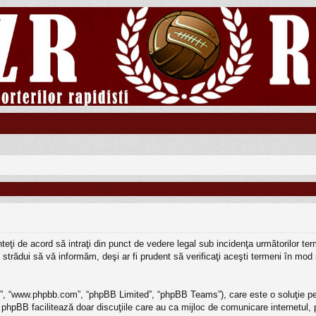
sunteţi de acord să intraţi din punct de vedere legal sub incidenţa următorilor 
strădui să vă informăm, deşi ar fi prudent să verificaţi aceşti termeni în mod r
BB”, “www.phpbb.com”, “phpBB Limited”, “phpBB Teams”), care este o soluţie pe
 phpBB facilitează doar discuţiile care au ca mijloc de comunicare internetul