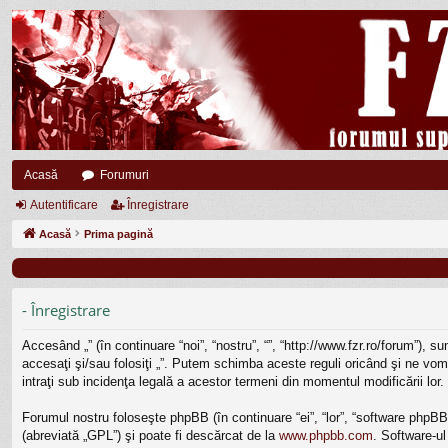
Acasă
Forumuri
Autentificare
Înregistrare
Acasă
Prima pagină
- Înregistrare
Accesând „” (în continuare “noi”, “nostru”, “”, “http://www.fzr.ro/forum”), 
accesaţi şi/sau folosiţi „”. Putem schimba aceste reguli oricând şi ne vom 
intraţi sub incidenţa legală a acestor termeni din momentul modificării lor.
Forumul nostru foloseşte phpBB (în continuare “ei”, “lor”, “software php
(abreviată „GPL”) şi poate fi descărcat de la
www.phpbb.com
. Software-ul