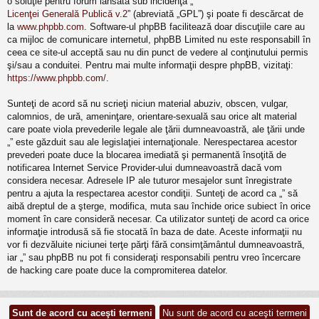
o soluţie pentru forum lansată sub incidenţa „
Licenţei Generală Publică v.2
” (abreviată „GPL”) şi poate fi descărcat de
la
www.phpbb.com
. Software-ul phpBB facilitează doar discuţiile care au
ca mijloc de comunicare internetul, phpBB Limited nu este responsabill în
ceea ce site-ul acceptă sau nu din punct de vedere al conţinutului permis
şi/sau a conduitei. Pentru mai multe informaţii despre phpBB, vizitaţi:
https://www.phpbb.com/
.
Sunteţi de acord să nu scrieţi niciun material abuziv, obscen, vulgar,
calomnios, de ură, ameninţare, orientare-sexuală sau orice alt material
care poate viola prevederile legale ale ţării dumneavoastră, ale ţării unde
„” este găzduit sau ale legislaţiei internaţionale. Nerespectarea acestor
prevederi poate duce la blocarea imediată şi permanentă însoţită de
notificarea Internet Service Provider-ului dumneavoastră dacă vom
considera necesar. Adresele IP ale tuturor mesajelor sunt înregistrate
pentru a ajuta la respectarea acestor condiţii. Sunteţi de acord ca „” să
aibă dreptul de a şterge, modifica, muta sau închide orice subiect în orice
moment în care consideră necesar. Ca utilizator sunteţi de acord ca orice
informaţie introdusă să fie stocată în baza de date. Aceste informaţii nu
vor fi dezvăluite niciunei terţe părţi fără consimţământul dumneavoastră,
iar „” sau phpBB nu pot fi consideraţi responsabili pentru vreo încercare
de hacking care poate duce la compromiterea datelor.