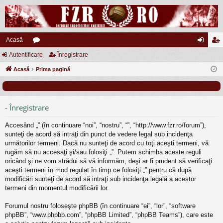
Acasă
Autentificare
or
Înregistrare
ut
nr
Acasă
u
Prima pagină
en
eg
m
tifi
ist
uri
ca
ra
- Înregistrare
re
re
Accesând „” (în continuare “noi”, “nostru”, “”, “http://www.fzr.ro/forum”),
sunteţi de acord să intraţi din punct de vedere legal sub incidenţa
următorilor termeni. Dacă nu sunteţi de acord cu toţi aceşti termeni, vă
rugăm să nu accesaţi şi/sau folosiţi „”. Putem schimba aceste reguli
oricând şi ne vom strădui să vă informăm, deşi ar fi prudent să verificaţi
aceşti termeni în mod regulat în timp ce folosiţi „” pentru că după
modificări sunteţi de acord să intraţi sub incidenţa legală a acestor
termeni din momentul modificării lor.
Forumul nostru foloseşte phpBB (în continuare “ei”, “lor”, “software
phpBB”, “www.phpbb.com”, “phpBB Limited”, “phpBB Teams”), care este