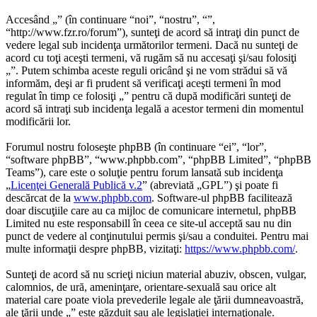
Accesând „” (în continuare “noi”, “nostru”, “”,
“http://www.fzr.ro/forum”), sunteţi de acord să intraţi din punct de
vedere legal sub incidenţa următorilor termeni. Dacă nu sunteţi de
acord cu toţi aceşti termeni, vă rugăm să nu accesaţi şi/sau folosiţi
„”. Putem schimba aceste reguli oricând şi ne vom strădui să vă
informăm, deşi ar fi prudent să verificaţi aceşti termeni în mod
regulat în timp ce folosiţi „” pentru că după modificări sunteţi de
acord să intraţi sub incidenţa legală a acestor termeni din momentul
modificării lor.
Forumul nostru foloseşte phpBB (în continuare “ei”, “lor”,
“software phpBB”, “www.phpbb.com”, “phpBB Limited”, “phpBB
Teams”), care este o soluţie pentru forum lansată sub incidenţa
„
Licenţei Generală Publică v.2
” (abreviată „GPL”) şi poate fi
descărcat de la
www.phpbb.com
. Software-ul phpBB facilitează
doar discuţiile care au ca mijloc de comunicare internetul, phpBB
Limited nu este responsabill în ceea ce site-ul acceptă sau nu din
punct de vedere al conţinutului permis şi/sau a conduitei. Pentru mai
multe informaţii despre phpBB, vizitaţi:
https://www.phpbb.com/
.
Sunteţi de acord să nu scrieţi niciun material abuziv, obscen, vulgar,
calomnios, de ură, ameninţare, orientare-sexuală sau orice alt
material care poate viola prevederile legale ale ţării dumneavoastră,
ale ţării unde „” este găzduit sau ale legislaţiei internaţionale.