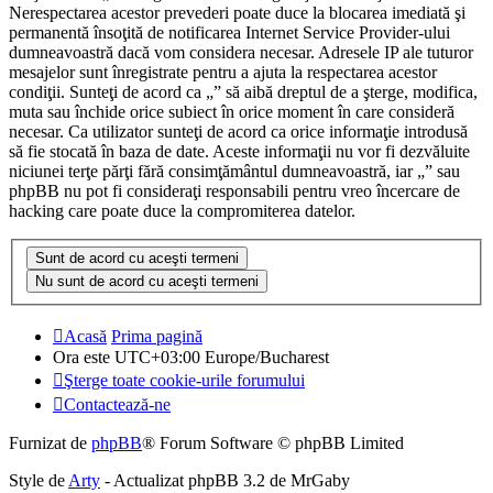
Nerespectarea acestor prevederi poate duce la blocarea imediată şi
permanentă însoţită de notificarea Internet Service Provider-ului
dumneavoastră dacă vom considera necesar. Adresele IP ale tuturor
mesajelor sunt înregistrate pentru a ajuta la respectarea acestor
condiţii. Sunteţi de acord ca „” să aibă dreptul de a şterge, modifica,
muta sau închide orice subiect în orice moment în care consideră
necesar. Ca utilizator sunteţi de acord ca orice informaţie introdusă
să fie stocată în baza de date. Aceste informaţii nu vor fi dezvăluite
niciunei terţe părţi fără consimţământul dumneavoastră, iar „” sau
phpBB nu pot fi consideraţi responsabili pentru vreo încercare de
hacking care poate duce la compromiterea datelor.
Acasă
Prima pagină
Ora este UTC+03:00 Europe/Bucharest
Şterge toate cookie-urile forumului
Contactează-ne
Furnizat de
phpBB
® Forum Software © phpBB Limited
Style de
Arty
- Actualizat phpBB 3.2 de MrGaby