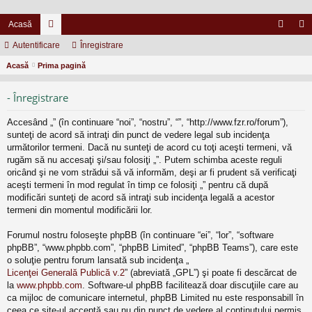
Acasă
Autentificare
or
Înregistrare
ut
nr
Acasă
Prima pagină
u
en
eg
m
tifi
ist
- Înregistrare
uri
ca
ra
Accesând „” (în continuare “noi”, “nostru”, “”, “http://www.fzr.ro/forum”),
re
re
sunteţi de acord să intraţi din punct de vedere legal sub incidenţa
următorilor termeni. Dacă nu sunteţi de acord cu toţi aceşti termeni, vă
rugăm să nu accesaţi şi/sau folosiţi „”. Putem schimba aceste reguli
oricând şi ne vom strădui să vă informăm, deşi ar fi prudent să verificaţi
aceşti termeni în mod regulat în timp ce folosiţi „” pentru că după
modificări sunteţi de acord să intraţi sub incidenţa legală a acestor
termeni din momentul modificării lor.
Forumul nostru foloseşte phpBB (în continuare “ei”, “lor”, “software
phpBB”, “www.phpbb.com”, “phpBB Limited”, “phpBB Teams”), care este
o soluţie pentru forum lansată sub incidenţa „
Licenţei Generală Publică v.2
” (abreviată „GPL”) şi poate fi descărcat de
la
www.phpbb.com
. Software-ul phpBB facilitează doar discuţiile care au
ca mijloc de comunicare internetul, phpBB Limited nu este responsabill în
ceea ce site-ul acceptă sau nu din punct de vedere al conţinutului permis