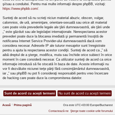
şi/sau a conduitei. Pentru mai multe informaţii despre phpBB, vizitaţi:
https://www.phpbb.com/
.
Sunteţi de acord să nu scrieţi niciun material abuziv, obscen, vulgar,
calomnios, de ură, ameninţare, orientare-sexuală sau orice alt material
care poate viola prevederile legale ale ţării dumneavoastră, ale ţării unde
„” este găzduit sau ale legislaţiei internaţionale. Nerespectarea acestor
prevederi poate duce la blocarea imediată şi permanentă însoţită de
notificarea Internet Service Provider-ului dumneavoastră dacă vom
considera necesar. Adresele IP ale tuturor mesajelor sunt înregistrate
pentru a ajuta la respectarea acestor condiţii. Sunteţi de acord ca „” să
aibă dreptul de a şterge, modifica, muta sau închide orice subiect în orice
moment în care consideră necesar. Ca utilizator sunteţi de acord ca orice
informaţie introdusă să fie stocată în baza de date. Aceste informaţii nu
vor fi dezvăluite niciunei terţe părţi fără consimţământul dumneavoastră,
iar „” sau phpBB nu pot fi consideraţi responsabili pentru vreo încercare
de hacking care poate duce la compromiterea datelor.
Acasă
Prima pagină
Ora este UTC+03:00 Europe/Bucharest
Contactează-ne
Şterge toate cookie-urile forumului