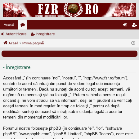
Acasă
Autentificare
or
Înregistrare
ut
nr
Acasă
u
Prima pagină
en
eg
m
tifi
ist
uri
ca
ra
- Înregistrare
re
re
Accesând „” (în continuare “noi”, “nostru”, “”, “http://www.fzr.ro/forum”),
sunteţi de acord să intraţi din punct de vedere legal sub incidenţa
următorilor termeni. Dacă nu sunteţi de acord cu toţi aceşti termeni, vă
rugăm să nu accesaţi şi/sau folosiţi „”. Putem schimba aceste reguli
oricând şi ne vom strădui să vă informăm, deşi ar fi prudent să verificaţi
aceşti termeni în mod regulat în timp ce folosiţi „” pentru că după
modificări sunteţi de acord să intraţi sub incidenţa legală a acestor
termeni din momentul modificării lor.
Forumul nostru foloseşte phpBB (în continuare “ei”, “lor”, “software
phpBB”, “www.phpbb.com”, “phpBB Limited”, “phpBB Teams”), care este