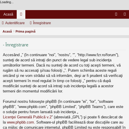
Loading...
Acasă
Autentificare
or
Înregistrare
ut
nr
Acasă
Prima pagină
u
en
eg
m
tifi
ist
- Înregistrare
uri
ca
ra
Accesând „” (în continuare “noi”, “nostru”, “”, “http://www.fzr.ro/forum”),
re
re
sunteţi de acord să intraţi din punct de vedere legal sub incidenţa
următorilor termeni. Dacă nu sunteţi de acord cu toţi aceşti termeni, vă
rugăm să nu accesaţi şi/sau folosiţi „”. Putem schimba aceste reguli
oricând şi ne vom strădui să vă informăm, deşi ar fi prudent să verificaţi
aceşti termeni în mod regulat în timp ce folosiţi „” pentru că după
modificări sunteţi de acord să intraţi sub incidenţa legală a acestor
termeni din momentul modificării lor.
Forumul nostru foloseşte phpBB (în continuare “ei”, “lor”, “software
phpBB”, “www.phpbb.com”, “phpBB Limited”, “phpBB Teams”), care este
o soluţie pentru forum lansată sub incidenţa „
Licenţei Generală Publică v.2
” (abreviată „GPL”) şi poate fi descărcat de
la
www.phpbb.com
. Software-ul phpBB facilitează doar discuţiile care au
ca mijloc de comunicare internetul, phpBB Limited nu este responsabill în