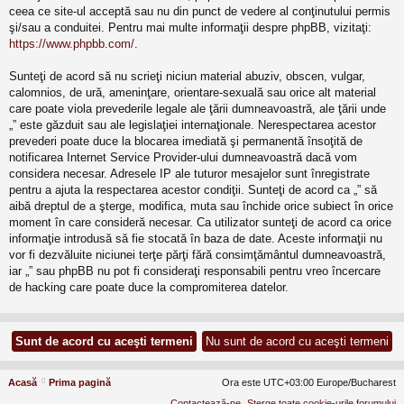
ceea ce site-ul acceptă sau nu din punct de vedere al conţinutului permis
şi/sau a conduitei. Pentru mai multe informaţii despre phpBB, vizitaţi:
https://www.phpbb.com/
.
Sunteţi de acord să nu scrieţi niciun material abuziv, obscen, vulgar,
calomnios, de ură, ameninţare, orientare-sexuală sau orice alt material
care poate viola prevederile legale ale ţării dumneavoastră, ale ţării unde
„” este găzduit sau ale legislaţiei internaţionale. Nerespectarea acestor
prevederi poate duce la blocarea imediată şi permanentă însoţită de
notificarea Internet Service Provider-ului dumneavoastră dacă vom
considera necesar. Adresele IP ale tuturor mesajelor sunt înregistrate
pentru a ajuta la respectarea acestor condiţii. Sunteţi de acord ca „” să
aibă dreptul de a şterge, modifica, muta sau închide orice subiect în orice
moment în care consideră necesar. Ca utilizator sunteţi de acord ca orice
informaţie introdusă să fie stocată în baza de date. Aceste informaţii nu
vor fi dezvăluite niciunei terţe părţi fără consimţământul dumneavoastră,
iar „” sau phpBB nu pot fi consideraţi responsabili pentru vreo încercare
de hacking care poate duce la compromiterea datelor.
Acasă
Prima pagină
Ora este UTC+03:00 Europe/Bucharest
Contactează-ne
Şterge toate cookie-urile forumului