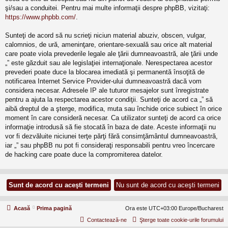
şi/sau a conduitei. Pentru mai multe informaţii despre phpBB, vizitaţi:
https://www.phpbb.com/
.
Sunteţi de acord să nu scrieţi niciun material abuziv, obscen, vulgar,
calomnios, de ură, ameninţare, orientare-sexuală sau orice alt material
care poate viola prevederile legale ale ţării dumneavoastră, ale ţării unde
„” este găzduit sau ale legislaţiei internaţionale. Nerespectarea acestor
prevederi poate duce la blocarea imediată şi permanentă însoţită de
notificarea Internet Service Provider-ului dumneavoastră dacă vom
considera necesar. Adresele IP ale tuturor mesajelor sunt înregistrate
pentru a ajuta la respectarea acestor condiţii. Sunteţi de acord ca „” să
aibă dreptul de a şterge, modifica, muta sau închide orice subiect în orice
moment în care consideră necesar. Ca utilizator sunteţi de acord ca orice
informaţie introdusă să fie stocată în baza de date. Aceste informaţii nu
vor fi dezvăluite niciunei terţe părţi fără consimţământul dumneavoastră,
iar „” sau phpBB nu pot fi consideraţi responsabili pentru vreo încercare
de hacking care poate duce la compromiterea datelor.
Acasă
Prima pagină
Ora este UTC+03:00 Europe/Bucharest
Contactează-ne
Şterge toate cookie-urile forumului