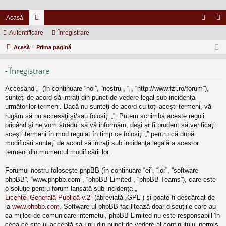
Acasă
Autentificare
or
Înregistrare
ut
nr
Acasă
u
Prima pagină
en
eg
m
tifi
ist
- Înregistrare
uri
ca
ra
Accesând „” (în continuare “noi”, “nostru”, “”, “http://www.fzr.ro/forum”),
re
re
sunteţi de acord să intraţi din punct de vedere legal sub incidenţa
următorilor termeni. Dacă nu sunteţi de acord cu toţi aceşti termeni, vă
rugăm să nu accesaţi şi/sau folosiţi „”. Putem schimba aceste reguli
oricând şi ne vom strădui să vă informăm, deşi ar fi prudent să verificaţi
aceşti termeni în mod regulat în timp ce folosiţi „” pentru că după
modificări sunteţi de acord să intraţi sub incidenţa legală a acestor
termeni din momentul modificării lor.
Forumul nostru foloseşte phpBB (în continuare “ei”, “lor”, “software
phpBB”, “www.phpbb.com”, “phpBB Limited”, “phpBB Teams”), care este
o soluţie pentru forum lansată sub incidenţa „
Licenţei Generală Publică v.2
” (abreviată „GPL”) şi poate fi descărcat de
la
www.phpbb.com
. Software-ul phpBB facilitează doar discuţiile care au
ca mijloc de comunicare internetul, phpBB Limited nu este responsabill în
ceea ce site-ul acceptă sau nu din punct de vedere al conţinutului permis