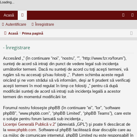
Loading...
Acasă
Autentificare
or
Înregistrare
ut
nr
Acasă
u
Prima pagină
en
eg
m
tifi
ist
- Înregistrare
uri
ca
ra
Accesând „” (în continuare “noi”, “nostru”, “”, “http://www.fzr.ro/forum”),
re
re
sunteţi de acord să intraţi din punct de vedere legal sub incidenţa
următorilor termeni. Dacă nu sunteţi de acord cu toţi aceşti termeni, vă
rugăm să nu accesaţi şi/sau folosiţi „”. Putem schimba aceste reguli
oricând şi ne vom strădui să vă informăm, deşi ar fi prudent să verificaţi
aceşti termeni în mod regulat în timp ce folosiţi „” pentru că după
modificări sunteţi de acord să intraţi sub incidenţa legală a acestor
termeni din momentul modificării lor.
Forumul nostru foloseşte phpBB (în continuare “ei”, “lor”, “software
phpBB”, “www.phpbb.com”, “phpBB Limited”, “phpBB Teams”), care este
o soluţie pentru forum lansată sub incidenţa „
Licenţei Generală Publică v.2
” (abreviată „GPL”) şi poate fi descărcat de
la
www.phpbb.com
. Software-ul phpBB facilitează doar discuţiile care au
ca mijloc de comunicare internetul, phpBB Limited nu este responsabill în