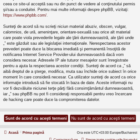
ceea ce site-ul acceptă sau nu din punct de vedere al conţinutului permis
şi/sau a conduitei. Pentru mai multe informaţii despre phpBB, vizitaţi:
https://www.phpbb.com/
.
Sunteţi de acord să nu scrieţi niciun material abuziv, obscen, vulgar,
calomnios, de ură, ameninţare, orientare-sexuală sau orice alt material
care poate viola prevederile legale ale ţării dumneavoastră, ale ţării unde
„” este găzduit sau ale legislaţiei internaţionale. Nerespectarea acestor
prevederi poate duce la blocarea imediată şi permanentă însoţită de
notificarea Internet Service Provider-ului dumneavoastră dacă vom
considera necesar. Adresele IP ale tuturor mesajelor sunt înregistrate
pentru a ajuta la respectarea acestor condiţii. Sunteţi de acord ca „” să
aibă dreptul de a şterge, modifica, muta sau închide orice subiect în orice
moment în care consideră necesar. Ca utilizator sunteţi de acord ca orice
informaţie introdusă să fie stocată în baza de date. Aceste informaţii nu
vor fi dezvăluite niciunei terţe părţi fără consimţământul dumneavoastră,
iar „” sau phpBB nu pot fi consideraţi responsabili pentru vreo încercare
de hacking care poate duce la compromiterea datelor.
Acasă
Prima pagină
Ora este UTC+03:00 Europe/Bucharest
Contactează-ne
Şterge toate cookie-urile forumului