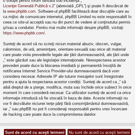
o soluţie pentru forum lansată sub incidenţa „
Licenţei Generală Publică v.2
” (abreviată „GPL”) şi poate fi descărcat de
la
www.phpbb.com
. Software-ul phpBB facilitează doar discuţiile care au
ca mijloc de comunicare internetul, phpBB Limited nu este responsabill în
ceea ce site-ul acceptă sau nu din punct de vedere al conţinutului permis
şi/sau a conduitei. Pentru mai multe informaţii despre phpBB, vizitaţi:
https://www.phpbb.com/
.
Sunteţi de acord să nu scrieţi niciun material abuziv, obscen, vulgar,
calomnios, de ură, ameninţare, orientare-sexuală sau orice alt material
care poate viola prevederile legale ale ţării dumneavoastră, ale ţării unde
„” este găzduit sau ale legislaţiei internaţionale. Nerespectarea acestor
prevederi poate duce la blocarea imediată şi permanentă însoţită de
notificarea Internet Service Provider-ului dumneavoastră dacă vom
considera necesar. Adresele IP ale tuturor mesajelor sunt înregistrate
pentru a ajuta la respectarea acestor condiţii. Sunteţi de acord ca „” să
aibă dreptul de a şterge, modifica, muta sau închide orice subiect în orice
moment în care consideră necesar. Ca utilizator sunteţi de acord ca orice
informaţie introdusă să fie stocată în baza de date. Aceste informaţii nu
vor fi dezvăluite niciunei terţe părţi fără consimţământul dumneavoastră,
iar „” sau phpBB nu pot fi consideraţi responsabili pentru vreo încercare
de hacking care poate duce la compromiterea datelor.