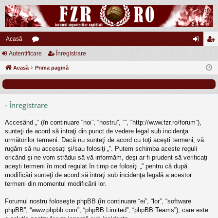
Acasă
Autentificare
or
Înregistrare
ut
nr
Acasă
u
Prima pagină
en
eg
m
tifi
ist
uri
ca
ra
- Înregistrare
re
re
Accesând „” (în continuare “noi”, “nostru”, “”, “http://www.fzr.ro/forum”),
sunteţi de acord să intraţi din punct de vedere legal sub incidenţa
următorilor termeni. Dacă nu sunteţi de acord cu toţi aceşti termeni, vă
rugăm să nu accesaţi şi/sau folosiţi „”. Putem schimba aceste reguli
oricând şi ne vom strădui să vă informăm, deşi ar fi prudent să verificaţi
aceşti termeni în mod regulat în timp ce folosiţi „” pentru că după
modificări sunteţi de acord să intraţi sub incidenţa legală a acestor
termeni din momentul modificării lor.
Forumul nostru foloseşte phpBB (în continuare “ei”, “lor”, “software
phpBB”, “www.phpbb.com”, “phpBB Limited”, “phpBB Teams”), care este