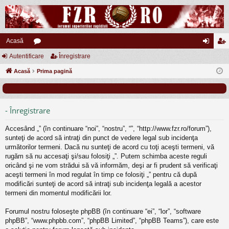
Acasă
Autentificare
or
Înregistrare
ut
nr
Acasă
u
Prima pagină
en
eg
m
tifi
ist
uri
ca
ra
- Înregistrare
re
re
Accesând „” (în continuare “noi”, “nostru”, “”, “http://www.fzr.ro/forum”),
sunteţi de acord să intraţi din punct de vedere legal sub incidenţa
următorilor termeni. Dacă nu sunteţi de acord cu toţi aceşti termeni, vă
rugăm să nu accesaţi şi/sau folosiţi „”. Putem schimba aceste reguli
oricând şi ne vom strădui să vă informăm, deşi ar fi prudent să verificaţi
aceşti termeni în mod regulat în timp ce folosiţi „” pentru că după
modificări sunteţi de acord să intraţi sub incidenţa legală a acestor
termeni din momentul modificării lor.
Forumul nostru foloseşte phpBB (în continuare “ei”, “lor”, “software
phpBB”, “www.phpbb.com”, “phpBB Limited”, “phpBB Teams”), care este