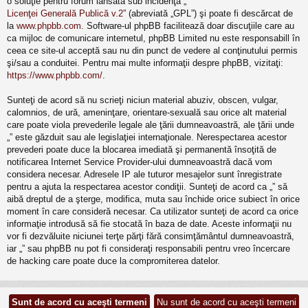
o soluţie pentru forum lansată sub incidenţa „
Licenţei Generală Publică v.2
” (abreviată „GPL”) şi poate fi descărcat de
la
www.phpbb.com
. Software-ul phpBB facilitează doar discuţiile care au
ca mijloc de comunicare internetul, phpBB Limited nu este responsabill în
ceea ce site-ul acceptă sau nu din punct de vedere al conţinutului permis
şi/sau a conduitei. Pentru mai multe informaţii despre phpBB, vizitaţi:
https://www.phpbb.com/
.
Sunteţi de acord să nu scrieţi niciun material abuziv, obscen, vulgar,
calomnios, de ură, ameninţare, orientare-sexuală sau orice alt material
care poate viola prevederile legale ale ţării dumneavoastră, ale ţării unde
„” este găzduit sau ale legislaţiei internaţionale. Nerespectarea acestor
prevederi poate duce la blocarea imediată şi permanentă însoţită de
notificarea Internet Service Provider-ului dumneavoastră dacă vom
considera necesar. Adresele IP ale tuturor mesajelor sunt înregistrate
pentru a ajuta la respectarea acestor condiţii. Sunteţi de acord ca „” să
aibă dreptul de a şterge, modifica, muta sau închide orice subiect în orice
moment în care consideră necesar. Ca utilizator sunteţi de acord ca orice
informaţie introdusă să fie stocată în baza de date. Aceste informaţii nu
vor fi dezvăluite niciunei terţe părţi fără consimţământul dumneavoastră,
iar „” sau phpBB nu pot fi consideraţi responsabili pentru vreo încercare
de hacking care poate duce la compromiterea datelor.