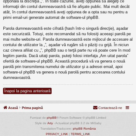
opţională la discreţia „”. În toate cazurile, aveţi opţiunea să alegeţi ce
informaţii din contul dumneavoastră să fie afişate public. Mai mult decât
atât, în contul dumneavoastră aveţi opţiunea de a opta sau nu pentru a
primi email-uri generate automat de software-ul phpBB.
Parola dumneavoastră este cifrată (hash într-o singură direcţie), aşadar
este securizată. Totuşi, este recomandat să nu folosiţi aceeaşi parolă pe
mai multe website-uri. Parola dumneavoastră este mijlocul de accesare al
contului de utilizator la „”, aşadar vă rugăm să o păziţi cu grijă. În niciun
caz cineva afiliat cu „”, phpBB sau o terţă parte nu vă poate cere în mod
legitim parola. Dacă uitaţi parola, puteţi folosi interfaţa „Am uitat parola”
oferită de software-ul phpBB. Această procedură vă va genera o nouă
parolă prin transmiterea numelui de utilizator şi a adresei email, apoi
software-ul phpBB va genera o nouă parolă pentru accesarea contului
dumneavoastră.
Înapoi la pagina anterioară
Acasă
Prima pagină
Contactează-ne
Furnizat de
phpBB
® Forum Software © phpBB Limited
Style de
Arty
- Actualizat phpBB 3.2 de MrGaby
Translation/Traducere:
phpBB România
PRIVACY_LINK
|
TERMS_LINK