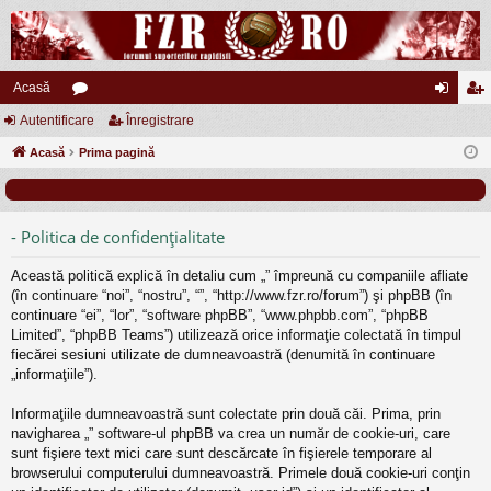
Acasă
Autentificare
or
Înregistrare
ut
nr
Acasă
u
Prima pagină
en
eg
m
tifi
ist
uri
ca
ra
- Politica de confidenţialitate
re
re
Această politică explică în detaliu cum „” împreună cu companiile afliate
(în continuare “noi”, “nostru”, “”, “http://www.fzr.ro/forum”) şi phpBB (în
continuare “ei”, “lor”, “software phpBB”, “www.phpbb.com”, “phpBB
Limited”, “phpBB Teams”) utilizează orice informaţie colectată în timpul
fiecărei sesiuni utilizate de dumneavoastră (denumită în continuare
„informaţiile”).
Informaţiile dumneavoastră sunt colectate prin două căi. Prima, prin
navigharea „” software-ul phpBB va crea un număr de cookie-uri, care
sunt fişiere text mici care sunt descărcate în fişierele temporare al
browserului computerului dumneavoastră. Primele două cookie-uri conţin