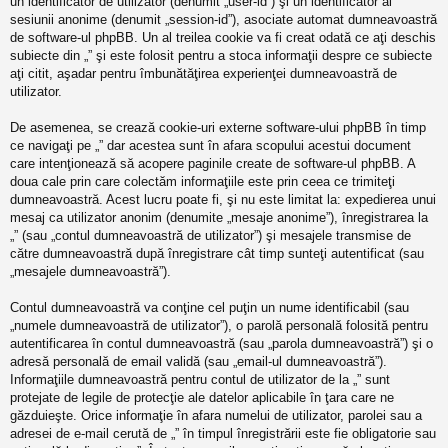
un identificator de utilizator (denumit „user-id”) şi un identificator al
sesiunii anonime (denumit „session-id”), asociate automat dumneavoastră
de software-ul phpBB. Un al treilea cookie va fi creat odată ce aţi deschis
subiecte din „” şi este folosit pentru a stoca informaţii despre ce subiecte
aţi citit, aşadar pentru îmbunătăţirea experienţei dumneavoastră de
utilizator.
De asemenea, se crează cookie-uri externe software-ului phpBB în timp
ce navigaţi pe „” dar acestea sunt în afara scopului acestui document
care intenţionează să acopere paginile create de software-ul phpBB. A
doua cale prin care colectăm informaţiile este prin ceea ce trimiteţi
dumneavoastră. Acest lucru poate fi, şi nu este limitat la: expedierea unui
mesaj ca utilizator anonim (denumite „mesaje anonime”), înregistrarea la
„” (sau „contul dumneavoastră de utilizator”) şi mesajele transmise de
către dumneavoastră după înregistrare cât timp sunteţi autentificat (sau
„mesajele dumneavoastră”).
Contul dumneavoastră va conţine cel puţin un nume identificabil (sau
„numele dumneavoastră de utilizator”), o parolă personală folosită pentru
autentificarea în contul dumneavoastră (sau „parola dumneavoastră”) şi o
adresă personală de email validă (sau „email-ul dumneavoastră”).
Informaţiile dumneavoastră pentru contul de utilizator de la „” sunt
protejate de legile de protecţie ale datelor aplicabile în ţara care ne
găzduieşte. Orice informaţie în afara numelui de utilizator, parolei sau a
adresei de e-mail cerută de „” în timpul înregistrării este fie obligatorie sau