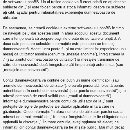
de software-ul phpBB. Un al treilea cookie va fi creat odată ce aţi deschis
subiecte din „” şi este folosit pentru a stoca informaţii despre ce subiecte
aţi citit, aşadar pentru îmbunătăţirea experienţei dumneavoastră de
utilizator.
De asemenea, se crează cookie-uri externe software-ului phpBB în timp
ce navigaţi pe „” dar acestea sunt în afara scopului acestui document
care intenţionează să acopere paginile create de software-ul phpBB. A
doua cale prin care colectăm informaţiile este prin ceea ce trimiteţi
dumneavoastră. Acest lucru poate fi, şi nu este limitat la: expedierea unui
mesaj ca utilizator anonim (denumite „mesaje anonime”), înregistrarea la
„” (sau „contul dumneavoastră de utilizator”) şi mesajele transmise de
către dumneavoastră după înregistrare cât timp sunteţi autentificat (sau
„mesajele dumneavoastră”).
Contul dumneavoastră va conţine cel puţin un nume identificabil (sau
„numele dumneavoastră de utilizator”), o parolă personală folosită pentru
autentificarea în contul dumneavoastră (sau „parola dumneavoastră”) şi o
adresă personală de email validă (sau „email-ul dumneavoastră”).
Informaţiile dumneavoastră pentru contul de utilizator de la „” sunt
protejate de legile de protecţie ale datelor aplicabile în ţara care ne
găzduieşte. Orice informaţie în afara numelui de utilizator, parolei sau a
adresei de e-mail cerută de „” în timpul înregistrării este fie obligatorie sau
opţională la discreţia „”. În toate cazurile, aveţi opţiunea să alegeţi ce
informaţii din contul dumneavoastră să fie afişate public. Mai mult decât