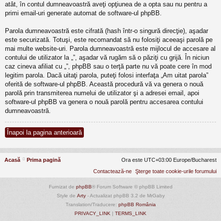
atât, în contul dumneavoastră aveţi opţiunea de a opta sau nu pentru a
primi email-uri generate automat de software-ul phpBB.
Parola dumneavoastră este cifrată (hash într-o singură direcţie), aşadar
este securizată. Totuşi, este recomandat să nu folosiţi aceeaşi parolă pe
mai multe website-uri. Parola dumneavoastră este mijlocul de accesare al
contului de utilizator la „”, aşadar vă rugăm să o păziţi cu grijă. În niciun
caz cineva afiliat cu „”, phpBB sau o terţă parte nu vă poate cere în mod
legitim parola. Dacă uitaţi parola, puteţi folosi interfaţa „Am uitat parola”
oferită de software-ul phpBB. Această procedură vă va genera o nouă
parolă prin transmiterea numelui de utilizator şi a adresei email, apoi
software-ul phpBB va genera o nouă parolă pentru accesarea contului
dumneavoastră.
Înapoi la pagina anterioară
Acasă
Prima pagină
Ora este UTC+03:00 Europe/Bucharest
Contactează-ne
Şterge toate cookie-urile forumului
Furnizat de
phpBB
® Forum Software © phpBB Limited
Style de
Arty
- Actualizat phpBB 3.2 de MrGaby
Translation/Traducere:
phpBB România
PRIVACY_LINK
|
TERMS_LINK