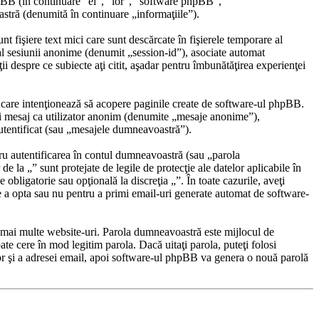
hpBB (în continuare “ei”, “lor”, “software phpBB”,
tră (denumită în continuare „informaţiile”).
fişiere text mici care sunt descărcate în fişierele temporare al
al sesiunii anonime (denumit „session-id”), asociate automat
i despre ce subiecte aţi citit, aşadar pentru îmbunătăţirea experienţei
 care intenţionează să acopere paginile create de software-ul phpBB.
unui mesaj ca utilizator anonim (denumite „mesaje anonime”),
autentificat (sau „mesajele dumneavoastră”).
ru autentificarea în contul dumneavoastră (sau „parola
la „” sunt protejate de legile de protecţie ale datelor aplicabile în
e obligatorie sau opţională la discreţia „”. În toate cazurile, aveţi
e a opta sau nu pentru a primi email-uri generate automat de software-
pe mai multe website-uri. Parola dumneavoastră este mijlocul de
ate cere în mod legitim parola. Dacă uitaţi parola, puteţi folosi
or şi a adresei email, apoi software-ul phpBB va genera o nouă parolă