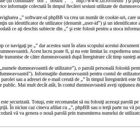
ate (în continuare “noi”, “nostru”, “”, “http://www.fzr.ro/forum”) şi p
formaţie colectată în timpul fiecărei sesiuni utilizate de dumneavoas
avigharea „” software-ul phpBB va crea un număr de cookie-uri, care sunt 
 un identificator de utilizator (denumit „user-id”) şi un identificator 
tă ce aţi deschis subiecte din „” şi este folosit pentru a stoca informaţi
 ce navigaţi pe „” dar acestea sunt în afara scopului acestui document
 dumneavoastră. Acest lucru poate fi, şi nu este limitat la: expedierea 
ele transmise de către dumneavoastră după înregistrare cât timp sunteţi 
„numele dumneavoastră de utilizator”), o parolă personală folosită pent
mneavoastră”). Informaţiile dumneavoastră pentru contul de utilizator de 
parolei sau a adresei de e-mail cerută de „” în timpul înregistrării este fi
ate public. Mai mult decât atât, în contul dumneavoastră aveţi opţiunea d
r este securizată. Totuşi, este recomandat să nu folosiţi aceeaşi parolă 
grijă. În niciun caz cineva afiliat cu „”, phpBB sau o terţă parte nu vă po
cedură vă va genera o nouă parolă prin transmiterea numelui de utilizat