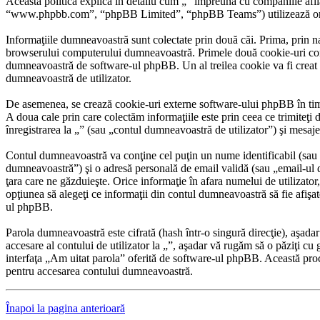
Această politică explică în detaliu cum „” împreună cu companiile afli
“www.phpbb.com”, “phpBB Limited”, “phpBB Teams”) utilizează orice in
Informaţiile dumneavoastră sunt colectate prin două căi. Prima, prin n
browserului computerului dumneavoastră. Primele două cookie-uri conţin
dumneavoastră de software-ul phpBB. Un al treilea cookie va fi creat oda
dumneavoastră de utilizator.
De asemenea, se crează cookie-uri externe software-ului phpBB în timp
A doua cale prin care colectăm informaţiile este prin ceea ce trimiteţi
înregistrarea la „” (sau „contul dumneavoastră de utilizator”) şi mesaj
Contul dumneavoastră va conţine cel puţin un nume identificabil (sau 
dumneavoastră”) şi o adresă personală de email validă (sau „email-ul du
ţara care ne găzduieşte. Orice informaţie în afara numelui de utilizator, 
opţiunea să alegeţi ce informaţii din contul dumneavoastră să fie afiş
ul phpBB.
Parola dumneavoastră este cifrată (hash într-o singură direcţie), aşada
accesare al contului de utilizator la „”, aşadar vă rugăm să o păziţi cu 
interfaţa „Am uitat parola” oferită de software-ul phpBB. Această pro
pentru accesarea contului dumneavoastră.
Înapoi la pagina anterioară