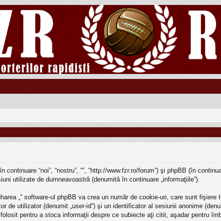
în continuare “noi”, “nostru”, “”, “http://www.fzr.ro/forum”) şi phpBB (în conti
iuni utilizate de dumneavoastră (denumită în continuare „informaţiile”).
harea „” software-ul phpBB va crea un număr de cookie-uri, care sunt fişiere t
r de utilizator (denumit „user-id”) şi un identificator al sesiunii anonime (d
e folosit pentru a stoca informaţii despre ce subiecte aţi citit, aşadar pentru î