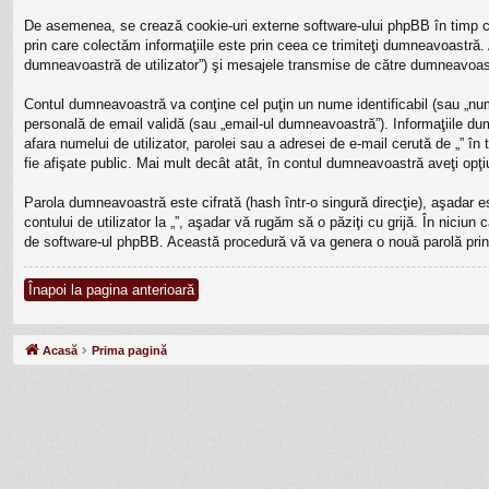
De asemenea, se crează cookie-uri externe software-ului phpBB în timp ce
prin care colectăm informaţiile este prin ceea ce trimiteţi dumneavoastră. 
dumneavoastră de utilizator”) şi mesajele transmise de către dumneavoast
Contul dumneavoastră va conţine cel puţin un nume identificabil (sau „num
personală de email validă (sau „email-ul dumneavoastră”). Informaţiile dumne
afara numelui de utilizator, parolei sau a adresei de e-mail cerută de „” în 
fie afişate public. Mai mult decât atât, în contul dumneavoastră aveţi op
Parola dumneavoastră este cifrată (hash într-o singură direcţie), aşadar 
contului de utilizator la „”, aşadar vă rugăm să o păziţi cu grijă. În niciun 
de software-ul phpBB. Această procedură vă va genera o nouă parolă prin 
Înapoi la pagina anterioară
Acasă
Prima pagină