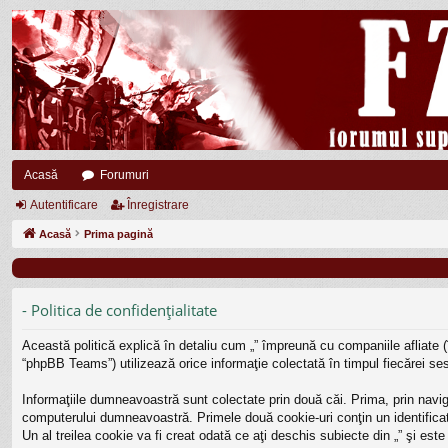
Acasă
Forumuri
Autentificare
Înregistrare
Acasă
Prima pagină
- Politica de confidenţialitate
Această politică explică în detaliu cum „” împreună cu companiile afliate (
“phpBB Teams”) utilizează orice informaţie colectată în timpul fiecărei ses
Informaţiile dumneavoastră sunt colectate prin două căi. Prima, prin navig
computerului dumneavoastră. Primele două cookie-uri conţin un identificato
Un al treilea cookie va fi creat odată ce aţi deschis subiecte din „” şi est