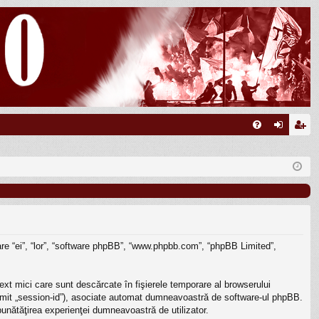
FA
ut
nr
Q
en
eg
tifi
ist
ca
ra
re
re
nuare “ei”, “lor”, “software phpBB”, “www.phpbb.com”, “phpBB Limited”,
ext mici care sunt descărcate în fişierele temporare al browserului
enumit „session-id”), asociate automat dumneavoastră de software-ul phpBB.
mbunătăţirea experienţei dumneavoastră de utilizator.