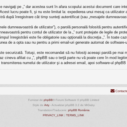
 navigaţi pe „” dar acestea sunt în afara scopului acestui document care int
Acest lucru poate fi, şi nu este limitat la: expedierea unui mesaj ca utilizator
ră după înregistrare cât timp sunteţi autentificat (sau „mesajele dumneavoast
ele dumneavoastră de utilizator”), o parolă personală folosită pentru autenti
avoastră pentru contul de utilizator de la „” sunt protejate de legile de protec
timpul înregistrării este fie obligatorie sau opţională la discreţia „”. În toate 
ţiunea de a opta sau nu pentru a primi email-uri generate automat de software-
este securizată. Totuşi, este recomandat să nu folosiţi aceeaşi parolă pe mai
caz cineva afiliat cu „”, phpBB sau o terţă parte nu vă poate cere în mod legitim 
transmiterea numelui de utilizator şi a adresei email, apoi software-ul phpB
Contact
Furnizat de
phpBB
® Forum Software © phpBB Limited
Style de
Arty
- Actualizat phpBB 3.2 de MrGaby
Translation/Traducere:
phpBB România
PRIVACY_LINK
|
TERMS_LINK