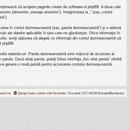
enţionează să acopere paginile create de software-ul phpBB. A doua cale
 anonim (denumite „mesaje anonime”), înregistrarea la „” (sau „contul
ră”).
ficarea în contul dumneavoastră (sau „parola dumneavoastră”) şi o adresă
ţie ale datelor aplicabile în ţara care ne găzduieşte. Orice informaţie în
cazurile, aveţi opţiunea să alegeţi ce informaţii din contul dumneavoastră să
ul phpBB.
 multe website-uri. Parola dumneavoastră este mijlocul de accesare al
parola. Dacă uitaţi parola, puteţi folosi interfaţa „Am uitat parola” oferită
B va genera o nouă parolă pentru accesarea contului dumneavoastră.
ează-ne
Şterge toate cookie-urile forumului
Ora este UTC+03:00 Europe/Bucharest