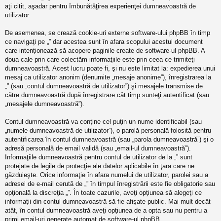
aţi citit, aşadar pentru îmbunătăţirea experienţei dumneavoastră de
utilizator.
De asemenea, se crează cookie-uri externe software-ului phpBB în timp
ce navigaţi pe „” dar acestea sunt în afara scopului acestui document
care intenţionează să acopere paginile create de software-ul phpBB. A
doua cale prin care colectăm informaţiile este prin ceea ce trimiteţi
dumneavoastră. Acest lucru poate fi, şi nu este limitat la: expedierea unui
mesaj ca utilizator anonim (denumite „mesaje anonime”), înregistrarea la
„” (sau „contul dumneavoastră de utilizator”) şi mesajele transmise de
către dumneavoastră după înregistrare cât timp sunteţi autentificat (sau
„mesajele dumneavoastră”).
Contul dumneavoastră va conţine cel puţin un nume identificabil (sau
„numele dumneavoastră de utilizator”), o parolă personală folosită pentru
autentificarea în contul dumneavoastră (sau „parola dumneavoastră”) şi o
adresă personală de email validă (sau „email-ul dumneavoastră”).
Informaţiile dumneavoastră pentru contul de utilizator de la „” sunt
protejate de legile de protecţie ale datelor aplicabile în ţara care ne
găzduieşte. Orice informaţie în afara numelui de utilizator, parolei sau a
adresei de e-mail cerută de „” în timpul înregistrării este fie obligatorie sau
opţională la discreţia „”. În toate cazurile, aveţi opţiunea să alegeţi ce
informaţii din contul dumneavoastră să fie afişate public. Mai mult decât
atât, în contul dumneavoastră aveţi opţiunea de a opta sau nu pentru a
primi email-uri generate automat de software-ul phpBB.