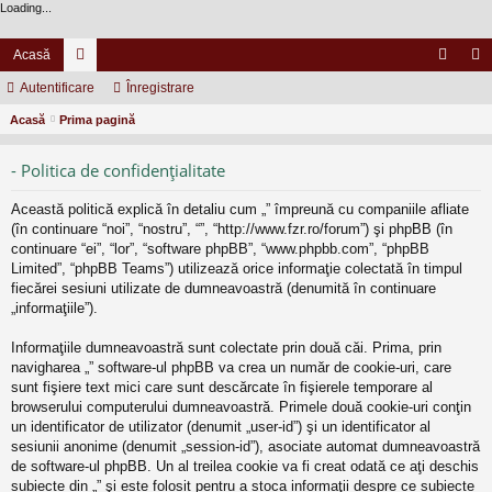
Loading...
Acasă
Autentificare
or
Înregistrare
ut
nr
Acasă
Prima pagină
u
en
eg
m
tifi
ist
- Politica de confidenţialitate
uri
ca
ra
Această politică explică în detaliu cum „” împreună cu companiile afliate
re
re
(în continuare “noi”, “nostru”, “”, “http://www.fzr.ro/forum”) şi phpBB (în
continuare “ei”, “lor”, “software phpBB”, “www.phpbb.com”, “phpBB
Limited”, “phpBB Teams”) utilizează orice informaţie colectată în timpul
fiecărei sesiuni utilizate de dumneavoastră (denumită în continuare
„informaţiile”).
Informaţiile dumneavoastră sunt colectate prin două căi. Prima, prin
navigharea „” software-ul phpBB va crea un număr de cookie-uri, care
sunt fişiere text mici care sunt descărcate în fişierele temporare al
browserului computerului dumneavoastră. Primele două cookie-uri conţin
un identificator de utilizator (denumit „user-id”) şi un identificator al
sesiunii anonime (denumit „session-id”), asociate automat dumneavoastră
de software-ul phpBB. Un al treilea cookie va fi creat odată ce aţi deschis
subiecte din „” şi este folosit pentru a stoca informaţii despre ce subiecte