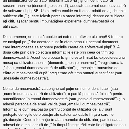
un identificator de utilizator (denumit „user-id”) şi un identificator al
sesiunii anonime (denumit „session-id”), asociate automat dumneavoastră
de software-ul phpBB. Un al treilea cookie va fi creat odată ce aţi deschis
subiecte din „” şi este folosit pentru a stoca informaţii despre ce subiecte
aţi citit, aşadar pentru îmbunătăţirea experienţei dumneavoastră de
utilizator.
De asemenea, se crează cookie-uri externe software-ului phpBB în timp
ce navigaţi pe „” dar acestea sunt în afara scopului acestui document
care intenţionează să acopere paginile create de software-ul phpBB. A
doua cale prin care colectăm informaţiile este prin ceea ce trimiteţi
dumneavoastră. Acest lucru poate fi, şi nu este limitat la: expedierea unui
mesaj ca utilizator anonim (denumite „mesaje anonime”), înregistrarea la
„” (sau „contul dumneavoastră de utilizator”) şi mesajele transmise de
către dumneavoastră după înregistrare cât timp sunteţi autentificat (sau
„mesajele dumneavoastră”).
Contul dumneavoastră va conţine cel puţin un nume identificabil (sau
„numele dumneavoastră de utilizator”), o parolă personală folosită pentru
autentificarea în contul dumneavoastră (sau „parola dumneavoastră”) şi o
adresă personală de email validă (sau „email-ul dumneavoastră”).
Informaţiile dumneavoastră pentru contul de utilizator de la „” sunt
protejate de legile de protecţie ale datelor aplicabile în ţara care ne
găzduieşte. Orice informaţie în afara numelui de utilizator, parolei sau a
adresei de e-mail cerută de „” în timpul înregistrării este fie obligatorie sau