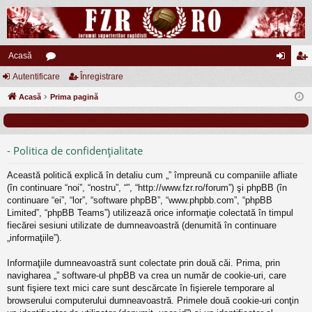
Acasă
Autentificare
or
Înregistrare
ut
nr
Acasă
u
Prima pagină
en
eg
m
tifi
ist
uri
ca
ra
- Politica de confidenţialitate
re
re
Această politică explică în detaliu cum „” împreună cu companiile afliate
(în continuare “noi”, “nostru”, “”, “http://www.fzr.ro/forum”) şi phpBB (în
continuare “ei”, “lor”, “software phpBB”, “www.phpbb.com”, “phpBB
Limited”, “phpBB Teams”) utilizează orice informaţie colectată în timpul
fiecărei sesiuni utilizate de dumneavoastră (denumită în continuare
„informaţiile”).
Informaţiile dumneavoastră sunt colectate prin două căi. Prima, prin
navigharea „” software-ul phpBB va crea un număr de cookie-uri, care
sunt fişiere text mici care sunt descărcate în fişierele temporare al
browserului computerului dumneavoastră. Primele două cookie-uri conţin