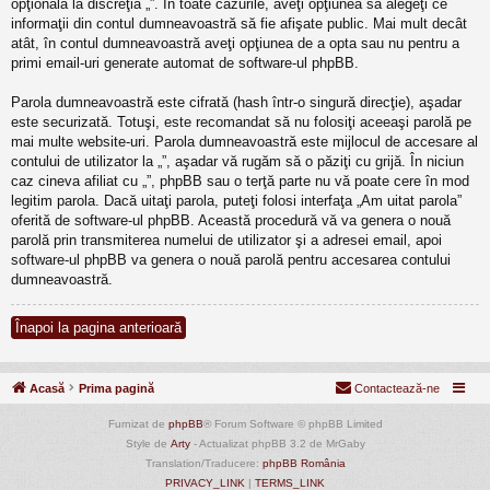
opţională la discreţia „”. În toate cazurile, aveţi opţiunea să alegeţi ce
informaţii din contul dumneavoastră să fie afişate public. Mai mult decât
atât, în contul dumneavoastră aveţi opţiunea de a opta sau nu pentru a
primi email-uri generate automat de software-ul phpBB.
Parola dumneavoastră este cifrată (hash într-o singură direcţie), aşadar
este securizată. Totuşi, este recomandat să nu folosiţi aceeaşi parolă pe
mai multe website-uri. Parola dumneavoastră este mijlocul de accesare al
contului de utilizator la „”, aşadar vă rugăm să o păziţi cu grijă. În niciun
caz cineva afiliat cu „”, phpBB sau o terţă parte nu vă poate cere în mod
legitim parola. Dacă uitaţi parola, puteţi folosi interfaţa „Am uitat parola”
oferită de software-ul phpBB. Această procedură vă va genera o nouă
parolă prin transmiterea numelui de utilizator şi a adresei email, apoi
software-ul phpBB va genera o nouă parolă pentru accesarea contului
dumneavoastră.
Înapoi la pagina anterioară
Acasă
Prima pagină
Contactează-ne
Furnizat de
phpBB
® Forum Software © phpBB Limited
Style de
Arty
- Actualizat phpBB 3.2 de MrGaby
Translation/Traducere:
phpBB România
PRIVACY_LINK
|
TERMS_LINK