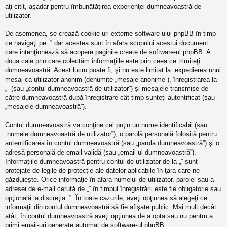
aţi citit, aşadar pentru îmbunătăţirea experienţei dumneavoastră de
utilizator.
De asemenea, se crează cookie-uri externe software-ului phpBB în timp
ce navigaţi pe „” dar acestea sunt în afara scopului acestui document
care intenţionează să acopere paginile create de software-ul phpBB. A
doua cale prin care colectăm informaţiile este prin ceea ce trimiteţi
dumneavoastră. Acest lucru poate fi, şi nu este limitat la: expedierea unui
mesaj ca utilizator anonim (denumite „mesaje anonime”), înregistrarea la
„” (sau „contul dumneavoastră de utilizator”) şi mesajele transmise de
către dumneavoastră după înregistrare cât timp sunteţi autentificat (sau
„mesajele dumneavoastră”).
Contul dumneavoastră va conţine cel puţin un nume identificabil (sau
„numele dumneavoastră de utilizator”), o parolă personală folosită pentru
autentificarea în contul dumneavoastră (sau „parola dumneavoastră”) şi o
adresă personală de email validă (sau „email-ul dumneavoastră”).
Informaţiile dumneavoastră pentru contul de utilizator de la „” sunt
protejate de legile de protecţie ale datelor aplicabile în ţara care ne
găzduieşte. Orice informaţie în afara numelui de utilizator, parolei sau a
adresei de e-mail cerută de „” în timpul înregistrării este fie obligatorie sau
opţională la discreţia „”. În toate cazurile, aveţi opţiunea să alegeţi ce
informaţii din contul dumneavoastră să fie afişate public. Mai mult decât
atât, în contul dumneavoastră aveţi opţiunea de a opta sau nu pentru a
primi email-uri generate automat de software-ul phpBB.