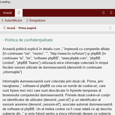
Loading...
Acasă
Autentificare
or
Înregistrare
ut
nr
Acasă
u
Prima pagină
en
eg
m
tifi
ist
- Politica de confidenţialitate
uri
ca
ra
Această politică explică în detaliu cum „” împreună cu companiile afliate
re
re
(în continuare “noi”, “nostru”, “”, “http://www.fzr.ro/forum”) şi phpBB (în
continuare “ei”, “lor”, “software phpBB”, “www.phpbb.com”, “phpBB
Limited”, “phpBB Teams”) utilizează orice informaţie colectată în timpul
fiecărei sesiuni utilizate de dumneavoastră (denumită în continuare
„informaţiile”).
Informaţiile dumneavoastră sunt colectate prin două căi. Prima, prin
navigharea „” software-ul phpBB va crea un număr de cookie-uri, care
sunt fişiere text mici care sunt descărcate în fişierele temporare al
browserului computerului dumneavoastră. Primele două cookie-uri conţin
un identificator de utilizator (denumit „user-id”) şi un identificator al
sesiunii anonime (denumit „session-id”), asociate automat dumneavoastră
de software-ul phpBB. Un al treilea cookie va fi creat odată ce aţi deschis
subiecte din „” şi este folosit pentru a stoca informaţii despre ce subiecte