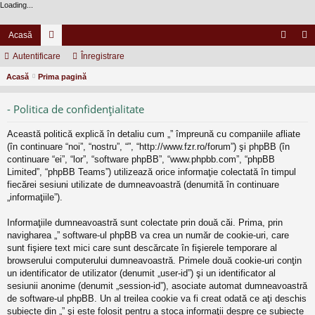
Loading...
Acasă
Autentificare
or
Înregistrare
ut
nr
Acasă
Prima pagină
u
en
eg
m
tifi
ist
- Politica de confidenţialitate
uri
ca
ra
Această politică explică în detaliu cum „” împreună cu companiile afliate
re
re
(în continuare “noi”, “nostru”, “”, “http://www.fzr.ro/forum”) şi phpBB (în
continuare “ei”, “lor”, “software phpBB”, “www.phpbb.com”, “phpBB
Limited”, “phpBB Teams”) utilizează orice informaţie colectată în timpul
fiecărei sesiuni utilizate de dumneavoastră (denumită în continuare
„informaţiile”).
Informaţiile dumneavoastră sunt colectate prin două căi. Prima, prin
navigharea „” software-ul phpBB va crea un număr de cookie-uri, care
sunt fişiere text mici care sunt descărcate în fişierele temporare al
browserului computerului dumneavoastră. Primele două cookie-uri conţin
un identificator de utilizator (denumit „user-id”) şi un identificator al
sesiunii anonime (denumit „session-id”), asociate automat dumneavoastră
de software-ul phpBB. Un al treilea cookie va fi creat odată ce aţi deschis
subiecte din „” şi este folosit pentru a stoca informaţii despre ce subiecte