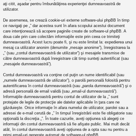
aţi citit, aşadar pentru îmbunătăţirea experienţei dumneavoastră de
utilizator.
De asemenea, se crează cookie-uri externe software-ului phpBB în timp
ce navigaţi pe „” dar acestea sunt în afara scopului acestui document
care intenţionează să acopere paginile create de software-ul phpBB. A
doua cale prin care colectăm informaţiile este prin ceea ce trimiteţi
dumneavoastră. Acest lucru poate fi, şi nu este limitat la: expedierea unui
mesaj ca utilizator anonim (denumite „mesaje anonime”), înregistrarea la
„” (sau „contul dumneavoastră de utilizator”) şi mesajele transmise de
către dumneavoastră după înregistrare cât timp sunteţi autentificat (sau
„mesajele dumneavoastră”).
Contul dumneavoastră va conţine cel puţin un nume identificabil (sau
„numele dumneavoastră de utilizator”), o parolă personală folosită pentru
autentificarea în contul dumneavoastră (sau „parola dumneavoastră”) şi o
adresă personală de email validă (sau „email-ul dumneavoastră”).
Informaţiile dumneavoastră pentru contul de utilizator de la „” sunt
protejate de legile de protecţie ale datelor aplicabile în ţara care ne
găzduieşte. Orice informaţie în afara numelui de utilizator, parolei sau a
adresei de e-mail cerută de „” în timpul înregistrării este fie obligatorie sau
opţională la discreţia „”. În toate cazurile, aveţi opţiunea să alegeţi ce
informaţii din contul dumneavoastră să fie afişate public. Mai mult decât
atât, în contul dumneavoastră aveţi opţiunea de a opta sau nu pentru a
primi email-uri generate automat de software-ul phpBB.