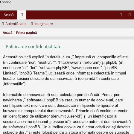
Loading...
Acasă
Autentificare
or
Înregistrare
ut
nr
Acasă
Prima pagină
u
en
eg
m
tifi
ist
- Politica de confidenţialitate
uri
ca
ra
Această politică explică în detaliu cum „” împreună cu companiile afliate
re
re
(în continuare “noi”, “nostru”, “”, “http://www.fzr.ro/forum”) şi phpBB (în
continuare “ei”, “lor”, “software phpBB”, “www.phpbb.com”, “phpBB
Limited”, “phpBB Teams”) utilizează orice informaţie colectată în timpul
fiecărei sesiuni utilizate de dumneavoastră (denumită în continuare
„informaţiile”).
Informaţiile dumneavoastră sunt colectate prin două căi. Prima, prin
navigharea „” software-ul phpBB va crea un număr de cookie-uri, care
sunt fişiere text mici care sunt descărcate în fişierele temporare al
browserului computerului dumneavoastră. Primele două cookie-uri conţin
un identificator de utilizator (denumit „user-id”) şi un identificator al
sesiunii anonime (denumit „session-id”), asociate automat dumneavoastră
de software-ul phpBB. Un al treilea cookie va fi creat odată ce aţi deschis
subiecte din „” şi este folosit pentru a stoca informaţii despre ce subiecte