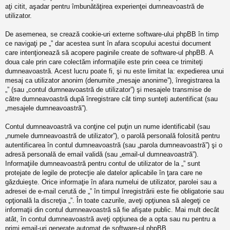
aţi citit, aşadar pentru îmbunătăţirea experienţei dumneavoastră de
utilizator.
De asemenea, se crează cookie-uri externe software-ului phpBB în timp
ce navigaţi pe „” dar acestea sunt în afara scopului acestui document
care intenţionează să acopere paginile create de software-ul phpBB. A
doua cale prin care colectăm informaţiile este prin ceea ce trimiteţi
dumneavoastră. Acest lucru poate fi, şi nu este limitat la: expedierea unui
mesaj ca utilizator anonim (denumite „mesaje anonime”), înregistrarea la
„” (sau „contul dumneavoastră de utilizator”) şi mesajele transmise de
către dumneavoastră după înregistrare cât timp sunteţi autentificat (sau
„mesajele dumneavoastră”).
Contul dumneavoastră va conţine cel puţin un nume identificabil (sau
„numele dumneavoastră de utilizator”), o parolă personală folosită pentru
autentificarea în contul dumneavoastră (sau „parola dumneavoastră”) şi o
adresă personală de email validă (sau „email-ul dumneavoastră”).
Informaţiile dumneavoastră pentru contul de utilizator de la „” sunt
protejate de legile de protecţie ale datelor aplicabile în ţara care ne
găzduieşte. Orice informaţie în afara numelui de utilizator, parolei sau a
adresei de e-mail cerută de „” în timpul înregistrării este fie obligatorie sau
opţională la discreţia „”. În toate cazurile, aveţi opţiunea să alegeţi ce
informaţii din contul dumneavoastră să fie afişate public. Mai mult decât
atât, în contul dumneavoastră aveţi opţiunea de a opta sau nu pentru a
primi email-uri generate automat de software-ul phpBB.