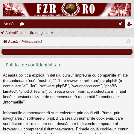
Acasă
Autentificare
or
Înregistrare
ut
nr
Acasă
u
Prima pagină
en
eg
m
tifi
ist
uri
ca
ra
- Politica de confidenţialitate
re
re
Această politică explică în detaliu cum „” împreună cu companiile afliate
(în continuare “noi”, “nostru”, “”, “http://www.fzr.ro/forum”) şi phpBB (în
continuare “ei”, “lor”, “software phpBB”, “www.phpbb.com”, “phpBB
Limited”, “phpBB Teams”) utilizează orice informaţie colectată în timpul
fiecărei sesiuni utilizate de dumneavoastră (denumită în continuare
„informaţiile”).
Informaţiile dumneavoastră sunt colectate prin două căi. Prima, prin
navigharea „” software-ul phpBB va crea un număr de cookie-uri, care
sunt fişiere text mici care sunt descărcate în fişierele temporare al
browserului computerului dumneavoastră. Primele două cookie-uri conţin