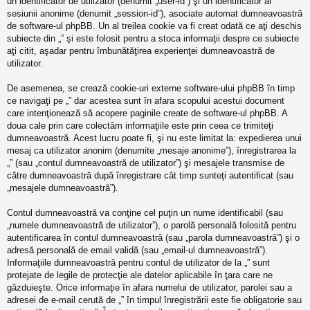
un identificator de utilizator (denumit „user-id”) şi un identificator al
sesiunii anonime (denumit „session-id”), asociate automat dumneavoastră
de software-ul phpBB. Un al treilea cookie va fi creat odată ce aţi deschis
subiecte din „” şi este folosit pentru a stoca informaţii despre ce subiecte
aţi citit, aşadar pentru îmbunătăţirea experienţei dumneavoastră de
utilizator.
De asemenea, se crează cookie-uri externe software-ului phpBB în timp
ce navigaţi pe „” dar acestea sunt în afara scopului acestui document
care intenţionează să acopere paginile create de software-ul phpBB. A
doua cale prin care colectăm informaţiile este prin ceea ce trimiteţi
dumneavoastră. Acest lucru poate fi, şi nu este limitat la: expedierea unui
mesaj ca utilizator anonim (denumite „mesaje anonime”), înregistrarea la
„” (sau „contul dumneavoastră de utilizator”) şi mesajele transmise de
către dumneavoastră după înregistrare cât timp sunteţi autentificat (sau
„mesajele dumneavoastră”).
Contul dumneavoastră va conţine cel puţin un nume identificabil (sau
„numele dumneavoastră de utilizator”), o parolă personală folosită pentru
autentificarea în contul dumneavoastră (sau „parola dumneavoastră”) şi o
adresă personală de email validă (sau „email-ul dumneavoastră”).
Informaţiile dumneavoastră pentru contul de utilizator de la „” sunt
protejate de legile de protecţie ale datelor aplicabile în ţara care ne
găzduieşte. Orice informaţie în afara numelui de utilizator, parolei sau a
adresei de e-mail cerută de „” în timpul înregistrării este fie obligatorie sau