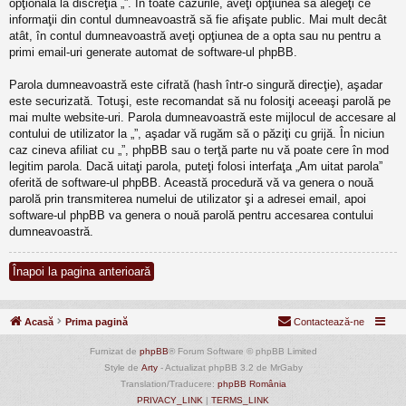
opţională la discreţia „”. În toate cazurile, aveţi opţiunea să alegeţi ce
informaţii din contul dumneavoastră să fie afişate public. Mai mult decât
atât, în contul dumneavoastră aveţi opţiunea de a opta sau nu pentru a
primi email-uri generate automat de software-ul phpBB.
Parola dumneavoastră este cifrată (hash într-o singură direcţie), aşadar
este securizată. Totuşi, este recomandat să nu folosiţi aceeaşi parolă pe
mai multe website-uri. Parola dumneavoastră este mijlocul de accesare al
contului de utilizator la „”, aşadar vă rugăm să o păziţi cu grijă. În niciun
caz cineva afiliat cu „”, phpBB sau o terţă parte nu vă poate cere în mod
legitim parola. Dacă uitaţi parola, puteţi folosi interfaţa „Am uitat parola”
oferită de software-ul phpBB. Această procedură vă va genera o nouă
parolă prin transmiterea numelui de utilizator şi a adresei email, apoi
software-ul phpBB va genera o nouă parolă pentru accesarea contului
dumneavoastră.
Înapoi la pagina anterioară
Acasă
Prima pagină
Contactează-ne
Furnizat de
phpBB
® Forum Software © phpBB Limited
Style de
Arty
- Actualizat phpBB 3.2 de MrGaby
Translation/Traducere:
phpBB România
PRIVACY_LINK
|
TERMS_LINK