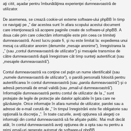
aţi citit, aşadar pentru îmbunătăţirea experienţei dumneavoastră de
utilizator.
De asemenea, se crează cookie-uri externe software-ului phpBB în timp
ce navigaţi pe „” dar acestea sunt în afara scopului acestui document
care intenţionează să acopere paginile create de software-ul phpBB. A
doua cale prin care colectăm informaţiile este prin ceea ce trimiteţi
dumneavoastră. Acest lucru poate fi, şi nu este limitat la: expedierea unui
mesaj ca utilizator anonim (denumite „mesaje anonime”), înregistrarea la
„” (sau „contul dumneavoastră de utilizator”) şi mesajele transmise de
către dumneavoastră după înregistrare cât timp sunteţi autentificat (sau
„mesajele dumneavoastră”).
Contul dumneavoastră va conţine cel puţin un nume identificabil (sau
„numele dumneavoastră de utilizator”), o parolă personală folosită pentru
autentificarea în contul dumneavoastră (sau „parola dumneavoastră”) şi o
adresă personală de email validă (sau „email-ul dumneavoastră”).
Informaţiile dumneavoastră pentru contul de utilizator de la „” sunt
protejate de legile de protecţie ale datelor aplicabile în ţara care ne
găzduieşte. Orice informaţie în afara numelui de utilizator, parolei sau a
adresei de e-mail cerută de „” în timpul înregistrării este fie obligatorie sau
opţională la discreţia „”. În toate cazurile, aveţi opţiunea să alegeţi ce
informaţii din contul dumneavoastră să fie afişate public. Mai mult decât
atât, în contul dumneavoastră aveţi opţiunea de a opta sau nu pentru a
primi email-uri generate automat de software-ul phpBB.