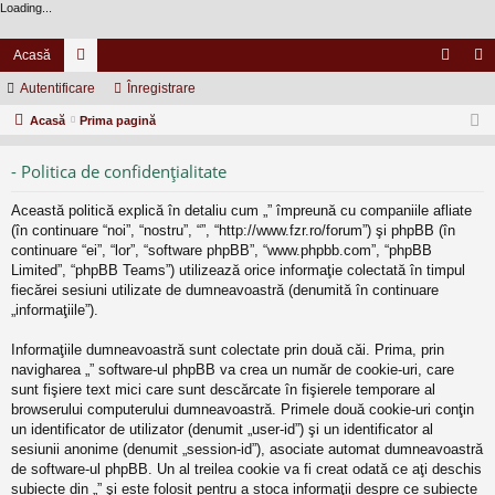
Loading...
Acasă
Autentificare
or
Înregistrare
ut
nr
Acasă
u
Prima pagină
en
eg
m
tifi
ist
- Politica de confidenţialitate
uri
ca
ra
Această politică explică în detaliu cum „” împreună cu companiile afliate
re
re
(în continuare “noi”, “nostru”, “”, “http://www.fzr.ro/forum”) şi phpBB (în
continuare “ei”, “lor”, “software phpBB”, “www.phpbb.com”, “phpBB
Limited”, “phpBB Teams”) utilizează orice informaţie colectată în timpul
fiecărei sesiuni utilizate de dumneavoastră (denumită în continuare
„informaţiile”).
Informaţiile dumneavoastră sunt colectate prin două căi. Prima, prin
navigharea „” software-ul phpBB va crea un număr de cookie-uri, care
sunt fişiere text mici care sunt descărcate în fişierele temporare al
browserului computerului dumneavoastră. Primele două cookie-uri conţin
un identificator de utilizator (denumit „user-id”) şi un identificator al
sesiunii anonime (denumit „session-id”), asociate automat dumneavoastră
de software-ul phpBB. Un al treilea cookie va fi creat odată ce aţi deschis
subiecte din „” şi este folosit pentru a stoca informaţii despre ce subiecte