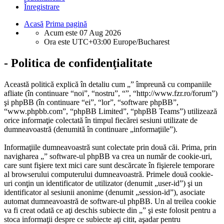
Înregistrare
Acasă
Prima pagină
Acum este 07 Aug 2026
Ora este UTC+03:00 Europe/Bucharest
- Politica de confidenţialitate
Această politică explică în detaliu cum „” împreună cu companiile
afliate (în continuare “noi”, “nostru”, “”, “http://www.fzr.ro/forum”)
şi phpBB (în continuare “ei”, “lor”, “software phpBB”,
“www.phpbb.com”, “phpBB Limited”, “phpBB Teams”) utilizează
orice informaţie colectată în timpul fiecărei sesiuni utilizate de
dumneavoastră (denumită în continuare „informaţiile”).
Informaţiile dumneavoastră sunt colectate prin două căi. Prima, prin
navigharea „” software-ul phpBB va crea un număr de cookie-uri,
care sunt fişiere text mici care sunt descărcate în fişierele temporare
al browserului computerului dumneavoastră. Primele două cookie-
uri conţin un identificator de utilizator (denumit „user-id”) şi un
identificator al sesiunii anonime (denumit „session-id”), asociate
automat dumneavoastră de software-ul phpBB. Un al treilea cookie
va fi creat odată ce aţi deschis subiecte din „” şi este folosit pentru a
stoca informaţii despre ce subiecte aţi citit, aşadar pentru