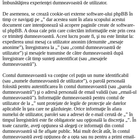
îmbunătăţirea experienţei dumneavoastră de utilizator.
De asemenea, se crează cookie-uri externe software-ului phpBB în
timp ce navigaţi pe „” dar acestea sunt în afara scopului acestui
document care intenţionează să acopere paginile create de software-
ul phpBB. A doua cale prin care colectăm informaţiile este prin ceea
ce trimiteţi dumneavoastră. Acest lucru poate fi, şi nu este limitat la:
expedierea unui mesaj ca utilizator anonim (denumite „mesaje
anonime”), înregistrarea la „” (sau „contul dumneavoastră de
utilizator”) şi mesajele transmise de către dumneavoastră după
înregistrare cât timp sunteţi autentificat (sau „mesajele
dumneavoastră”).
Contul dumneavoastră va conţine cel puţin un nume identificabil
(sau „numele dumneavoastră de utilizator”), o parolă personală
folosită pentru autentificarea în contul dumneavoastră (sau „parola
dumneavoastră”) şi o adresă personală de email validă (sau „email-ul
dumneavoastră”). Informaţiile dumneavoastră pentru contul de
utilizator de la „” sunt protejate de legile de protecţie ale datelor
aplicabile în ţara care ne găzduieşte. Orice informaţie în afara
numelui de utilizator, parolei sau a adresei de e-mail cerută de „” în
timpul înregistrării este fie obligatorie sau opţională la discreţia „”. În
toate cazurile, aveţi opţiunea să alegeţi ce informaţii din contul
dumneavoastră să fie afişate public. Mai mult decât atât, în contul
dumneavoastră aveţi opţiunea de a opta sau nu pentru a primi email-