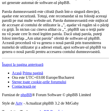
uri generate automat de software-ul phpBB.
Parola dumneavoastră este cifrată (hash într-o singură direcţie),
aşadar este securizată. Totuşi, este recomandat să nu folosiţi aceeaşi
parolă pe mai multe website-uri. Parola dumneavoastră este mijlocul
de accesare al contului de utilizator la „”, aşadar vă rugăm să o păziţi
cu grijă. În niciun caz cineva afiliat cu „”, phpBB sau o terţă parte
nu vă poate cere în mod legitim parola. Dacă uitaţi parola, puteţi
folosi interfaţa „Am uitat parola” oferită de software-ul phpBB.
Această procedură vă va genera o nouă parolă prin transmiterea
numelui de utilizator şi a adresei email, apoi software-ul phpBB va
genera o nouă parolă pentru accesarea contului dumneavoastră.
Înapoi la pagina anterioară
Acasă
Prima pagină
Ora este UTC+03:00 Europe/Bucharest
Şterge toate cookie-urile forumului
Contactează-ne
Furnizat de
phpBB
® Forum Software © phpBB Limited
Style de
Arty
- Actualizat phpBB 3.2 de MrGaby