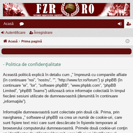
Acasă
Autentificare
or
Înregistrare
ut
nr
Acasă
u
Prima pagină
en
eg
m
tifi
ist
uri
ca
ra
- Politica de confidenţialitate
re
re
Această politică explică în detaliu cum „” împreună cu companiile afliate
(în continuare “noi”, “nostru”, “”, “http://www.fzr.ro/forum”) şi phpBB (în
continuare “ei”, “lor”, “software phpBB”, “www.phpbb.com”, “phpBB
Limited”, “phpBB Teams”) utilizează orice informaţie colectată în timpul
fiecărei sesiuni utilizate de dumneavoastră (denumită în continuare
„informaţiile”).
Informaţiile dumneavoastră sunt colectate prin două căi. Prima, prin
navigharea „” software-ul phpBB va crea un număr de cookie-uri, care
sunt fişiere text mici care sunt descărcate în fişierele temporare al
browserului computerului dumneavoastră. Primele două cookie-uri conţin