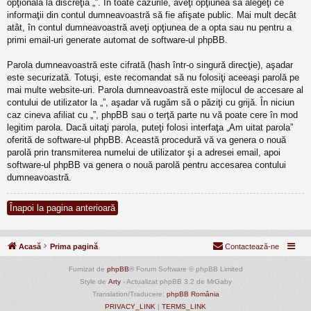
opţională la discreţia „”. În toate cazurile, aveţi opţiunea să alegeţi ce
informaţii din contul dumneavoastră să fie afişate public. Mai mult decât
atât, în contul dumneavoastră aveţi opţiunea de a opta sau nu pentru a
primi email-uri generate automat de software-ul phpBB.
Parola dumneavoastră este cifrată (hash într-o singură direcţie), aşadar
este securizată. Totuşi, este recomandat să nu folosiţi aceeaşi parolă pe
mai multe website-uri. Parola dumneavoastră este mijlocul de accesare al
contului de utilizator la „”, aşadar vă rugăm să o păziţi cu grijă. În niciun
caz cineva afiliat cu „”, phpBB sau o terţă parte nu vă poate cere în mod
legitim parola. Dacă uitaţi parola, puteţi folosi interfaţa „Am uitat parola”
oferită de software-ul phpBB. Această procedură vă va genera o nouă
parolă prin transmiterea numelui de utilizator şi a adresei email, apoi
software-ul phpBB va genera o nouă parolă pentru accesarea contului
dumneavoastră.
Înapoi la pagina anterioară
Acasă
Prima pagină
Contactează-ne
Furnizat de
phpBB
® Forum Software © phpBB Limited
Style de
Arty
- Actualizat phpBB 3.2 de MrGaby
Translation/Traducere:
phpBB România
PRIVACY_LINK
|
TERMS_LINK