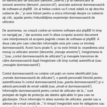
un identificator de utilizator (denumit „user-id”) şi un identificator al
sesiunii anonime (denumit „session-id”), asociate automat dumneavoastră
de software-ul phpBB. Un al treilea cookie va fi creat odată ce aţi deschis
subiecte din „” şi este folosit pentru a stoca informaţii despre ce subiecte
aţi citit, aşadar pentru îmbunătăţirea experienţei dumneavoastră de
utilizator.
De asemenea, se crează cookie-uri externe software-ului phpBB în timp
ce navigaţi pe „” dar acestea sunt în afara scopului acestui document
care intenţionează să acopere paginile create de software-ul phpBB. A
doua cale prin care colectăm informaţiile este prin ceea ce trimiteţi
dumneavoastră. Acest lucru poate fi, şi nu este limitat la: expedierea unui
mesaj ca utilizator anonim (denumite „mesaje anonime”), înregistrarea la
„” (sau „contul dumneavoastră de utilizator”) şi mesajele transmise de
către dumneavoastră după înregistrare cât timp sunteţi autentificat (sau
„mesajele dumneavoastră”).
Contul dumneavoastră va conţine cel puţin un nume identificabil (sau
„numele dumneavoastră de utilizator”), o parolă personală folosită pentru
autentificarea în contul dumneavoastră (sau „parola dumneavoastră”) şi o
adresă personală de email validă (sau „email-ul dumneavoastră”).
Informaţiile dumneavoastră pentru contul de utilizator de la „” sunt
protejate de legile de protecţie ale datelor aplicabile în ţara care ne
găzduieşte. Orice informaţie în afara numelui de utilizator, parolei sau a
adresei de e-mail cerută de „” în timpul înregistrării este fie obligatorie sau