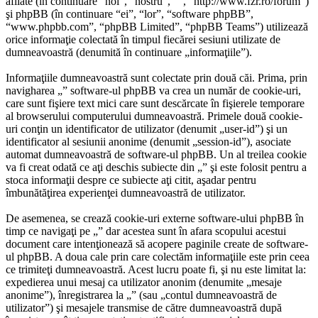
afliate (în continuare “noi”, “nostru”, “”, “http://www.fzr.ro/forum”)
şi phpBB (în continuare “ei”, “lor”, “software phpBB”,
“www.phpbb.com”, “phpBB Limited”, “phpBB Teams”) utilizează
orice informaţie colectată în timpul fiecărei sesiuni utilizate de
dumneavoastră (denumită în continuare „informaţiile”).
Informaţiile dumneavoastră sunt colectate prin două căi. Prima, prin
navigharea „” software-ul phpBB va crea un număr de cookie-uri,
care sunt fişiere text mici care sunt descărcate în fişierele temporare
al browserului computerului dumneavoastră. Primele două cookie-
uri conţin un identificator de utilizator (denumit „user-id”) şi un
identificator al sesiunii anonime (denumit „session-id”), asociate
automat dumneavoastră de software-ul phpBB. Un al treilea cookie
va fi creat odată ce aţi deschis subiecte din „” şi este folosit pentru a
stoca informaţii despre ce subiecte aţi citit, aşadar pentru
îmbunătăţirea experienţei dumneavoastră de utilizator.
De asemenea, se crează cookie-uri externe software-ului phpBB în
timp ce navigaţi pe „” dar acestea sunt în afara scopului acestui
document care intenţionează să acopere paginile create de software-
ul phpBB. A doua cale prin care colectăm informaţiile este prin ceea
ce trimiteţi dumneavoastră. Acest lucru poate fi, şi nu este limitat la:
expedierea unui mesaj ca utilizator anonim (denumite „mesaje
anonime”), înregistrarea la „” (sau „contul dumneavoastră de
utilizator”) şi mesajele transmise de către dumneavoastră după