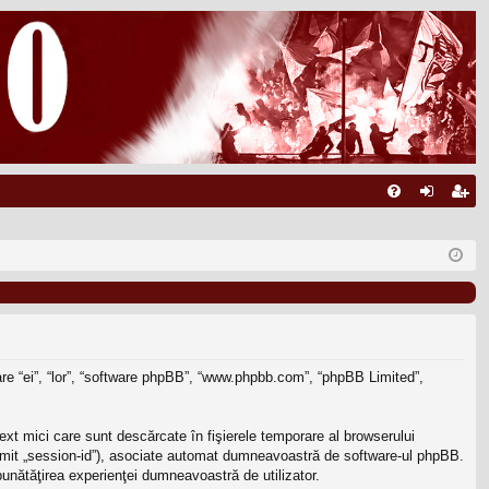
FA
ut
nr
Q
en
eg
tifi
ist
ca
ra
re
re
nuare “ei”, “lor”, “software phpBB”, “www.phpbb.com”, “phpBB Limited”,
ext mici care sunt descărcate în fişierele temporare al browserului
enumit „session-id”), asociate automat dumneavoastră de software-ul phpBB.
mbunătăţirea experienţei dumneavoastră de utilizator.