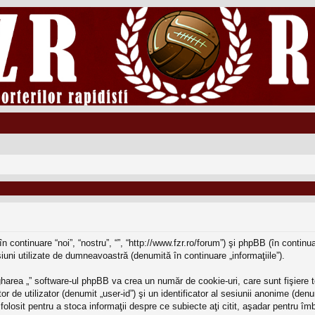
în continuare “noi”, “nostru”, “”, “http://www.fzr.ro/forum”) şi phpBB (în conti
iuni utilizate de dumneavoastră (denumită în continuare „informaţiile”).
harea „” software-ul phpBB va crea un număr de cookie-uri, care sunt fişiere t
r de utilizator (denumit „user-id”) şi un identificator al sesiunii anonime (d
e folosit pentru a stoca informaţii despre ce subiecte aţi citit, aşadar pentru î