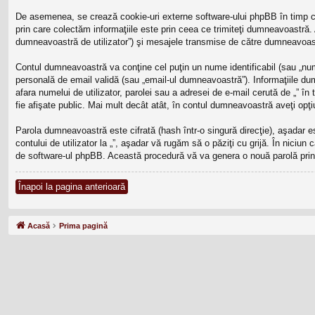
De asemenea, se crează cookie-uri externe software-ului phpBB în timp ce
prin care colectăm informaţiile este prin ceea ce trimiteţi dumneavoastră. 
dumneavoastră de utilizator”) şi mesajele transmise de către dumneavoast
Contul dumneavoastră va conţine cel puţin un nume identificabil (sau „num
personală de email validă (sau „email-ul dumneavoastră”). Informaţiile dumne
afara numelui de utilizator, parolei sau a adresei de e-mail cerută de „” în 
fie afişate public. Mai mult decât atât, în contul dumneavoastră aveţi op
Parola dumneavoastră este cifrată (hash într-o singură direcţie), aşadar 
contului de utilizator la „”, aşadar vă rugăm să o păziţi cu grijă. În niciun 
de software-ul phpBB. Această procedură vă va genera o nouă parolă prin 
Înapoi la pagina anterioară
Acasă
Prima pagină