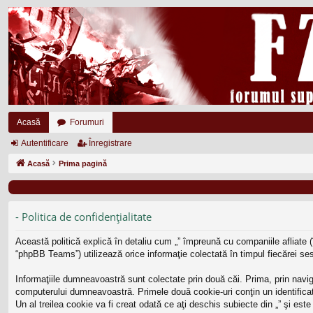
Acasă
Forumuri
Autentificare
Înregistrare
Acasă
Prima pagină
- Politica de confidenţialitate
Această politică explică în detaliu cum „” împreună cu companiile afliate (
“phpBB Teams”) utilizează orice informaţie colectată în timpul fiecărei ses
Informaţiile dumneavoastră sunt colectate prin două căi. Prima, prin navig
computerului dumneavoastră. Primele două cookie-uri conţin un identificato
Un al treilea cookie va fi creat odată ce aţi deschis subiecte din „” şi est