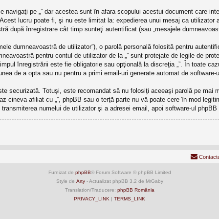
 navigaţi pe „” dar acestea sunt în afara scopului acestui document care int
Acest lucru poate fi, şi nu este limitat la: expedierea unui mesaj ca utilizator
ră după înregistrare cât timp sunteţi autentificat (sau „mesajele dumneavoast
ele dumneavoastră de utilizator”), o parolă personală folosită pentru autenti
avoastră pentru contul de utilizator de la „” sunt protejate de legile de protec
timpul înregistrării este fie obligatorie sau opţională la discreţia „”. În toate 
ţiunea de a opta sau nu pentru a primi email-uri generate automat de software-
este securizată. Totuşi, este recomandat să nu folosiţi aceeaşi parolă pe mai
caz cineva afiliat cu „”, phpBB sau o terţă parte nu vă poate cere în mod legitim 
transmiterea numelui de utilizator şi a adresei email, apoi software-ul phpB
Contact
Furnizat de
phpBB
® Forum Software © phpBB Limited
Style de
Arty
- Actualizat phpBB 3.2 de MrGaby
Translation/Traducere:
phpBB România
PRIVACY_LINK
|
TERMS_LINK