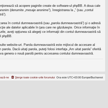
enţionează să acopere paginile create de software-ul phpBB. A doua cale
 anonim (denumite „mesaje anonime”), înregistrarea la „” (sau „contul
ră”).
ficarea în contul dumneavoastră (sau „parola dumneavoastră”) şi o adresă
ţie ale datelor aplicabile în ţara care ne găzduieşte. Orice informaţie în
cazurile, aveţi opţiunea să alegeţi ce informaţii din contul dumneavoastră să
ul phpBB.
 multe website-uri. Parola dumneavoastră este mijlocul de accesare al
parola. Dacă uitaţi parola, puteţi folosi interfaţa „Am uitat parola” oferită
B va genera o nouă parolă pentru accesarea contului dumneavoastră.
ează-ne
Şterge toate cookie-urile forumului
Ora este UTC+03:00 Europe/Bucharest