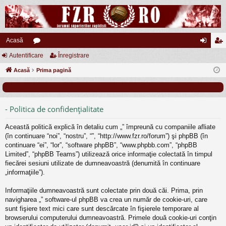
Acasă
Autentificare
or
Înregistrare
ut
nr
Acasă
u
Prima pagină
en
eg
m
tifi
ist
uri
ca
ra
- Politica de confidenţialitate
re
re
Această politică explică în detaliu cum „” împreună cu companiile afliate
(în continuare “noi”, “nostru”, “”, “http://www.fzr.ro/forum”) şi phpBB (în
continuare “ei”, “lor”, “software phpBB”, “www.phpbb.com”, “phpBB
Limited”, “phpBB Teams”) utilizează orice informaţie colectată în timpul
fiecărei sesiuni utilizate de dumneavoastră (denumită în continuare
„informaţiile”).
Informaţiile dumneavoastră sunt colectate prin două căi. Prima, prin
navigharea „” software-ul phpBB va crea un număr de cookie-uri, care
sunt fişiere text mici care sunt descărcate în fişierele temporare al
browserului computerului dumneavoastră. Primele două cookie-uri conţin