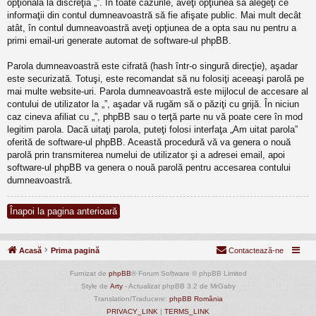
opţională la discreţia „”. În toate cazurile, aveţi opţiunea să alegeţi ce
informaţii din contul dumneavoastră să fie afişate public. Mai mult decât
atât, în contul dumneavoastră aveţi opţiunea de a opta sau nu pentru a
primi email-uri generate automat de software-ul phpBB.
Parola dumneavoastră este cifrată (hash într-o singură direcţie), aşadar
este securizată. Totuşi, este recomandat să nu folosiţi aceeaşi parolă pe
mai multe website-uri. Parola dumneavoastră este mijlocul de accesare al
contului de utilizator la „”, aşadar vă rugăm să o păziţi cu grijă. În niciun
caz cineva afiliat cu „”, phpBB sau o terţă parte nu vă poate cere în mod
legitim parola. Dacă uitaţi parola, puteţi folosi interfaţa „Am uitat parola”
oferită de software-ul phpBB. Această procedură vă va genera o nouă
parolă prin transmiterea numelui de utilizator şi a adresei email, apoi
software-ul phpBB va genera o nouă parolă pentru accesarea contului
dumneavoastră.
Înapoi la pagina anterioară
Acasă
Prima pagină
Contactează-ne
Furnizat de
phpBB
® Forum Software © phpBB Limited
Style de
Arty
- Actualizat phpBB 3.2 de MrGaby
Translation/Traducere:
phpBB România
PRIVACY_LINK
|
TERMS_LINK