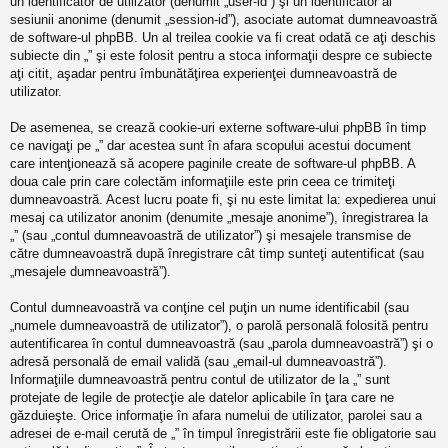
un identificator de utilizator (denumit „user-id”) şi un identificator al
sesiunii anonime (denumit „session-id”), asociate automat dumneavoastră
de software-ul phpBB. Un al treilea cookie va fi creat odată ce aţi deschis
subiecte din „” şi este folosit pentru a stoca informaţii despre ce subiecte
aţi citit, aşadar pentru îmbunătăţirea experienţei dumneavoastră de
utilizator.
De asemenea, se crează cookie-uri externe software-ului phpBB în timp
ce navigaţi pe „” dar acestea sunt în afara scopului acestui document
care intenţionează să acopere paginile create de software-ul phpBB. A
doua cale prin care colectăm informaţiile este prin ceea ce trimiteţi
dumneavoastră. Acest lucru poate fi, şi nu este limitat la: expedierea unui
mesaj ca utilizator anonim (denumite „mesaje anonime”), înregistrarea la
„” (sau „contul dumneavoastră de utilizator”) şi mesajele transmise de
către dumneavoastră după înregistrare cât timp sunteţi autentificat (sau
„mesajele dumneavoastră”).
Contul dumneavoastră va conţine cel puţin un nume identificabil (sau
„numele dumneavoastră de utilizator”), o parolă personală folosită pentru
autentificarea în contul dumneavoastră (sau „parola dumneavoastră”) şi o
adresă personală de email validă (sau „email-ul dumneavoastră”).
Informaţiile dumneavoastră pentru contul de utilizator de la „” sunt
protejate de legile de protecţie ale datelor aplicabile în ţara care ne
găzduieşte. Orice informaţie în afara numelui de utilizator, parolei sau a
adresei de e-mail cerută de „” în timpul înregistrării este fie obligatorie sau