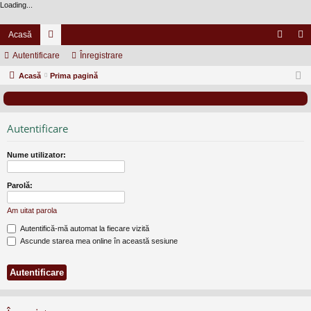
Loading...
Acasă
Autentificare
or
Înregistrare
ut
nr
Acasă
u
Prima pagină
en
eg
m
tifi
ist
uri
ca
ra
Autentificare
re
re
Nume utilizator:
Parolă:
Am uitat parola
Autentifică-mă automat la fiecare vizită
Ascunde starea mea online în această sesiune