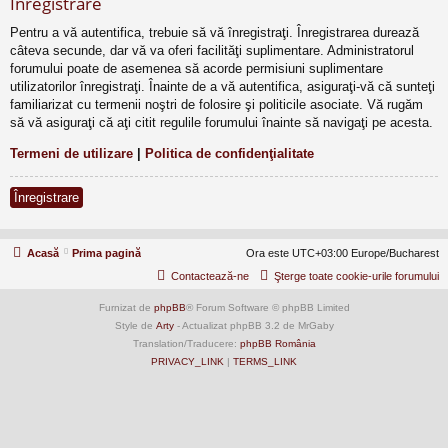
Înregistrare
Pentru a vă autentifica, trebuie să vă înregistraţi. Înregistrarea durează
câteva secunde, dar vă va oferi facilităţi suplimentare. Administratorul
forumului poate de asemenea să acorde permisiuni suplimentare
utilizatorilor înregistraţi. Înainte de a vă autentifica, asiguraţi-vă că sunteţi
familiarizat cu termenii noştri de folosire şi politicile asociate. Vă rugăm
să vă asiguraţi că aţi citit regulile forumului înainte să navigaţi pe acesta.
Termeni de utilizare
|
Politica de confidenţialitate
Înregistrare
Acasă
Prima pagină
Ora este UTC+03:00 Europe/Bucharest
Contactează-ne
Şterge toate cookie-urile forumului
Furnizat de
phpBB
® Forum Software © phpBB Limited
Style de
Arty
- Actualizat phpBB 3.2 de MrGaby
Translation/Traducere:
phpBB România
PRIVACY_LINK
|
TERMS_LINK