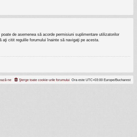
lui poate de asemenea să acorde permisiuni suplimentare utilizatorilor
ă aţi citit regulile forumului înainte să navigaţi pe acesta.
ează-ne
Şterge toate cookie-urile forumului
Ora este UTC+03:00 Europe/Bucharest