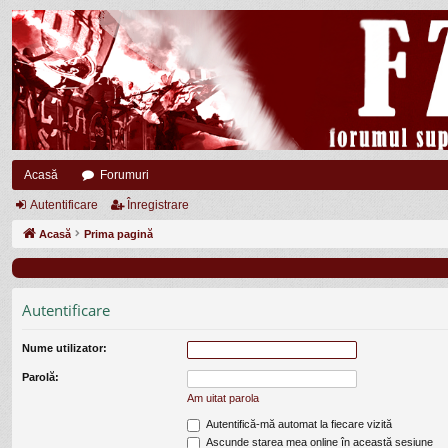
Acasă
Forumuri
Autentificare
Înregistrare
Acasă
Prima pagină
Autentificare
Nume utilizator:
Parolă:
Am uitat parola
Autentifică-mă automat la fiecare vizită
Ascunde starea mea online în această sesiune