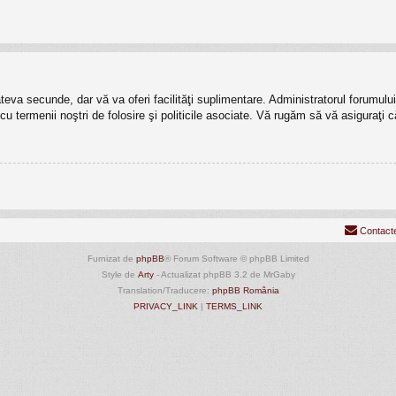
câteva secunde, dar vă va oferi facilităţi suplimentare. Administratorul forumu
t cu termenii noştri de folosire şi politicile asociate. Vă rugăm să vă asiguraţi c
Contact
Furnizat de
phpBB
® Forum Software © phpBB Limited
Style de
Arty
- Actualizat phpBB 3.2 de MrGaby
Translation/Traducere:
phpBB România
PRIVACY_LINK
|
TERMS_LINK