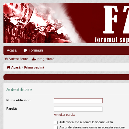
Acasă
Forumuri
Autentificare
Înregistrare
Acasă
Prima pagină
Autentificare
Nume utilizator:
Parolă:
Am uitat parola
Autentifică-mă automat la fiecare vizită
Ascunde starea mea online în această sesiune