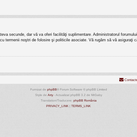
câteva secunde, dar vă va oferi facilităţi suplimentare. Administratorul forumu
t cu termenii noştri de folosire şi politicile asociate. Vă rugăm să vă asiguraţi c
Contact
Furnizat de
phpBB
® Forum Software © phpBB Limited
Style de
Arty
- Actualizat phpBB 3.2 de MrGaby
Translation/Traducere:
phpBB România
PRIVACY_LINK
|
TERMS_LINK