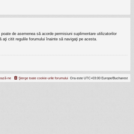
lui poate de asemenea să acorde permisiuni suplimentare utilizatorilor
ă aţi citit regulile forumului înainte să navigaţi pe acesta.
ează-ne
Şterge toate cookie-urile forumului
Ora este UTC+03:00 Europe/Bucharest