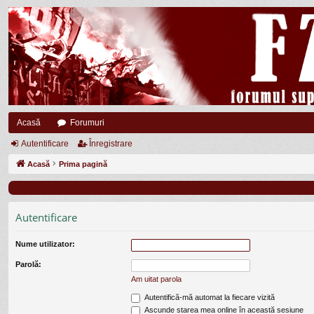
Acasă
Forumuri
Autentificare
Înregistrare
Acasă
Prima pagină
Autentificare
Nume utilizator:
Parolă:
Am uitat parola
Autentifică-mă automat la fiecare vizită
Ascunde starea mea online în această sesiune