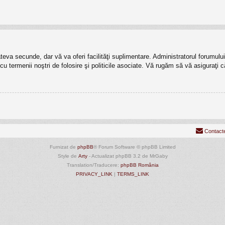
câteva secunde, dar vă va oferi facilităţi suplimentare. Administratorul forumu
t cu termenii noştri de folosire şi politicile asociate. Vă rugăm să vă asiguraţi c
Contact
Furnizat de
phpBB
® Forum Software © phpBB Limited
Style de
Arty
- Actualizat phpBB 3.2 de MrGaby
Translation/Traducere:
phpBB România
PRIVACY_LINK
|
TERMS_LINK