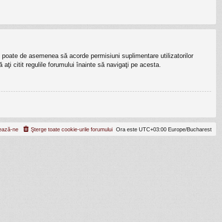
lui poate de asemenea să acorde permisiuni suplimentare utilizatorilor
ă aţi citit regulile forumului înainte să navigaţi pe acesta.
ează-ne
Şterge toate cookie-urile forumului
Ora este UTC+03:00 Europe/Bucharest