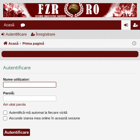
Acasă
Autentificare
or
Înregistrare
ut
nr
Acasă
u
Prima pagină
en
eg
m
tifi
ist
uri
ca
ra
Autentificare
re
re
Nume utilizator:
Parolă:
Am uitat parola
Autentifică-mă automat la fiecare vizită
Ascunde starea mea online în această sesiune