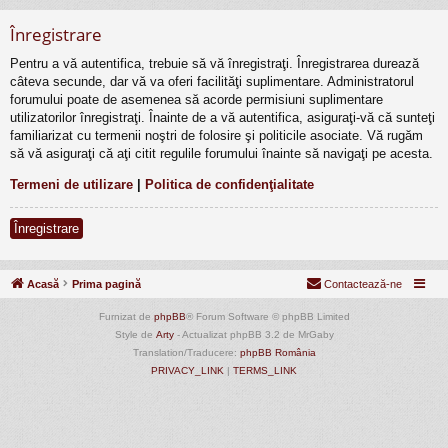
Înregistrare
Pentru a vă autentifica, trebuie să vă înregistraţi. Înregistrarea durează
câteva secunde, dar vă va oferi facilităţi suplimentare. Administratorul
forumului poate de asemenea să acorde permisiuni suplimentare
utilizatorilor înregistraţi. Înainte de a vă autentifica, asiguraţi-vă că sunteţi
familiarizat cu termenii noştri de folosire şi politicile asociate. Vă rugăm
să vă asiguraţi că aţi citit regulile forumului înainte să navigaţi pe acesta.
Termeni de utilizare
|
Politica de confidenţialitate
Înregistrare
Acasă
Prima pagină
Contactează-ne
Furnizat de
phpBB
® Forum Software © phpBB Limited
Style de
Arty
- Actualizat phpBB 3.2 de MrGaby
Translation/Traducere:
phpBB România
PRIVACY_LINK
|
TERMS_LINK