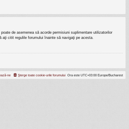
lui poate de asemenea să acorde permisiuni suplimentare utilizatorilor
ă aţi citit regulile forumului înainte să navigaţi pe acesta.
ează-ne
Şterge toate cookie-urile forumului
Ora este UTC+03:00 Europe/Bucharest