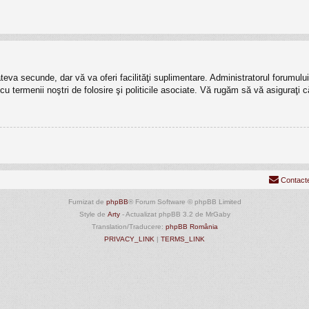
câteva secunde, dar vă va oferi facilităţi suplimentare. Administratorul forumu
t cu termenii noştri de folosire şi politicile asociate. Vă rugăm să vă asiguraţi c
Contact
Furnizat de
phpBB
® Forum Software © phpBB Limited
Style de
Arty
- Actualizat phpBB 3.2 de MrGaby
Translation/Traducere:
phpBB România
PRIVACY_LINK
|
TERMS_LINK