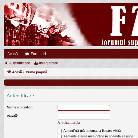
Acasă
Forumuri
Autentificare
Înregistrare
Acasă
Prima pagină
Autentificare
Nume utilizator:
Parolă:
Am uitat parola
Autentifică-mă automat la fiecare vizită
Ascunde starea mea online în această sesiune