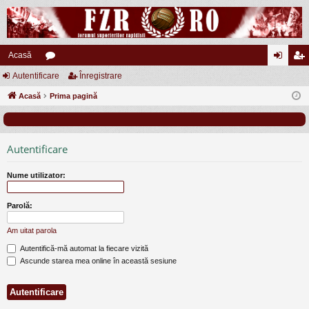
Acasă
Autentificare
or
Înregistrare
ut
nr
Acasă
u
Prima pagină
en
eg
m
tifi
ist
uri
ca
ra
Autentificare
re
re
Nume utilizator:
Parolă:
Am uitat parola
Autentifică-mă automat la fiecare vizită
Ascunde starea mea online în această sesiune