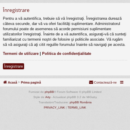
Înregistrare
Pentru a vă autentifica, trebuie să vă înregistraţi. Înregistrarea durează
câteva secunde, dar vă va oferi facilităţi suplimentare. Administratorul
forumului poate de asemenea să acorde permisiuni suplimentare
utilizatorilor înregistraţi. Înainte de a vă autentifica, asiguraţi-vă că sunteţi
familiarizat cu termenii noştri de folosire şi politicile asociate. Vă rugăm
să vă asiguraţi că aţi citit regulile forumului înainte să navigaţi pe acesta.
Termeni de utilizare
|
Politica de confidenţialitate
Înregistrare
Acasă
Prima pagină
Contactează-ne
Furnizat de
phpBB
® Forum Software © phpBB Limited
Style de
Arty
- Actualizat phpBB 3.2 de MrGaby
Translation/Traducere:
phpBB România
PRIVACY_LINK
|
TERMS_LINK