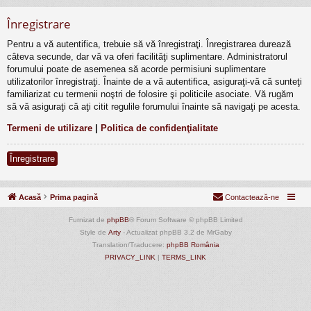
Înregistrare
Pentru a vă autentifica, trebuie să vă înregistraţi. Înregistrarea durează
câteva secunde, dar vă va oferi facilităţi suplimentare. Administratorul
forumului poate de asemenea să acorde permisiuni suplimentare
utilizatorilor înregistraţi. Înainte de a vă autentifica, asiguraţi-vă că sunteţi
familiarizat cu termenii noştri de folosire şi politicile asociate. Vă rugăm
să vă asiguraţi că aţi citit regulile forumului înainte să navigaţi pe acesta.
Termeni de utilizare
|
Politica de confidenţialitate
Înregistrare
Acasă
Prima pagină
Contactează-ne
Furnizat de
phpBB
® Forum Software © phpBB Limited
Style de
Arty
- Actualizat phpBB 3.2 de MrGaby
Translation/Traducere:
phpBB România
PRIVACY_LINK
|
TERMS_LINK