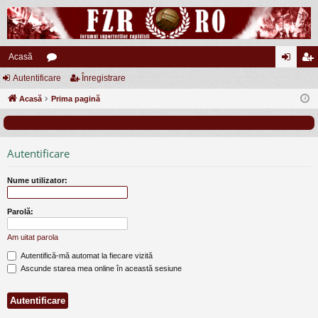
Acasă
Autentificare
or
Înregistrare
ut
nr
Acasă
u
Prima pagină
en
eg
m
tifi
ist
uri
ca
ra
Autentificare
re
re
Nume utilizator:
Parolă:
Am uitat parola
Autentifică-mă automat la fiecare vizită
Ascunde starea mea online în această sesiune