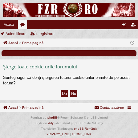
Acasă
Autentificare
or
Înregistrare
ut
nr
Acasă
u
Prima pagină
en
eg
m
tifi
ist
uri
ca
ra
Şterge toate cookie-urile forumului
re
re
Sunteţi sigur că doriţi ştergerea tuturor cookie-urilor primite de pe acest
forum?
Acasă
Prima pagină
Contactează-ne
Furnizat de
phpBB
® Forum Software © phpBB Limited
Style de
Arty
- Actualizat phpBB 3.2 de MrGaby
Translation/Traducere:
phpBB România
PRIVACY_LINK
|
TERMS_LINK