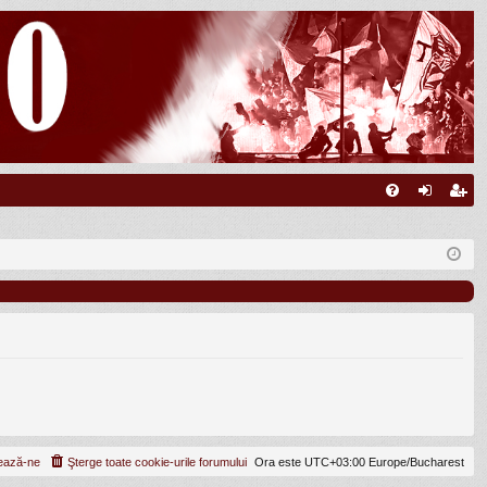
FA
ut
nr
Q
en
eg
tifi
ist
ca
ra
re
re
ează-ne
Şterge toate cookie-urile forumului
Ora este UTC+03:00 Europe/Bucharest