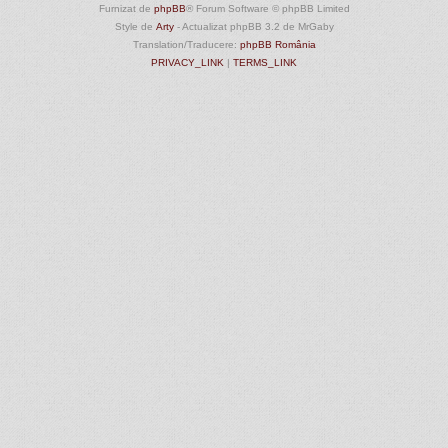
Furnizat de
phpBB
® Forum Software © phpBB Limited
Style de
Arty
- Actualizat phpBB 3.2 de MrGaby
Translation/Traducere:
phpBB România
PRIVACY_LINK
|
TERMS_LINK