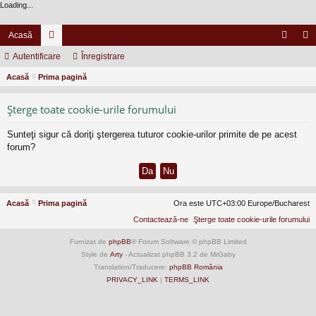
Loading...
Acasă
Autentificare
or
Înregistrare
ut
nr
Acasă
Prima pagină
u
en
eg
m
tifi
ist
Şterge toate cookie-urile forumului
uri
ca
ra
Sunteţi sigur că doriţi ştergerea tuturor cookie-urilor primite de pe acest
re
re
forum?
Acasă
Prima pagină
Ora este UTC+03:00 Europe/Bucharest
Contactează-ne
Şterge toate cookie-urile forumului
Furnizat de
phpBB
® Forum Software © phpBB Limited
Style de
Arty
- Actualizat phpBB 3.2 de MrGaby
Translation/Traducere:
phpBB România
PRIVACY_LINK
|
TERMS_LINK