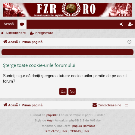
Acasă
Autentificare
or
Înregistrare
ut
nr
Acasă
u
Prima pagină
en
eg
m
tifi
ist
uri
ca
ra
Şterge toate cookie-urile forumului
re
re
Sunteţi sigur că doriţi ştergerea tuturor cookie-urilor primite de pe acest
forum?
Acasă
Prima pagină
Contactează-ne
Furnizat de
phpBB
® Forum Software © phpBB Limited
Style de
Arty
- Actualizat phpBB 3.2 de MrGaby
Translation/Traducere:
phpBB România
PRIVACY_LINK
|
TERMS_LINK