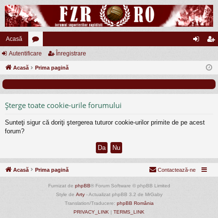
Acasă
Autentificare
or
Înregistrare
ut
nr
Acasă
u
Prima pagină
en
eg
m
tifi
ist
uri
ca
ra
Şterge toate cookie-urile forumului
re
re
Sunteţi sigur că doriţi ştergerea tuturor cookie-urilor primite de pe acest
forum?
Acasă
Prima pagină
Contactează-ne
Furnizat de
phpBB
® Forum Software © phpBB Limited
Style de
Arty
- Actualizat phpBB 3.2 de MrGaby
Translation/Traducere:
phpBB România
PRIVACY_LINK
|
TERMS_LINK