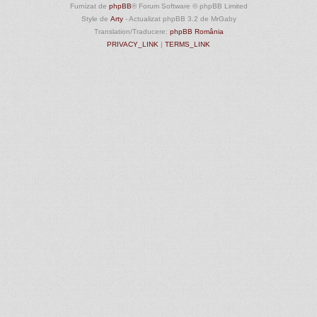
Furnizat de
phpBB
® Forum Software © phpBB Limited
Style de
Arty
- Actualizat phpBB 3.2 de MrGaby
Translation/Traducere:
phpBB România
PRIVACY_LINK
|
TERMS_LINK