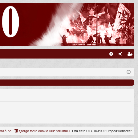
FA
ut
nr
Q
en
eg
tifi
ist
ca
ra
re
re
ează-ne
Şterge toate cookie-urile forumului
Ora este UTC+03:00 Europe/Bucharest