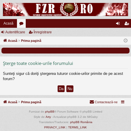
Acasă
Autentificare
or
Înregistrare
ut
nr
Acasă
u
Prima pagină
en
eg
m
tifi
ist
uri
ca
ra
Şterge toate cookie-urile forumului
re
re
Sunteţi sigur că doriţi ştergerea tuturor cookie-urilor primite de pe acest
forum?
Acasă
Prima pagină
Contactează-ne
Furnizat de
phpBB
® Forum Software © phpBB Limited
Style de
Arty
- Actualizat phpBB 3.2 de MrGaby
Translation/Traducere:
phpBB România
PRIVACY_LINK
|
TERMS_LINK