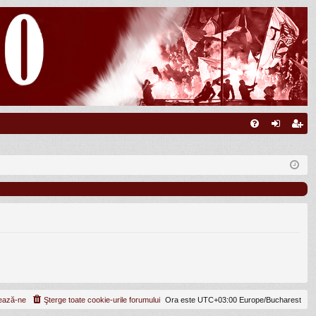
FA
ut
nr
Q
en
eg
tifi
ist
ca
ra
re
re
ează-ne
Şterge toate cookie-urile forumului
Ora este UTC+03:00 Europe/Bucharest