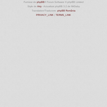
Furnizat de
phpBB
® Forum Software © phpBB Limited
Style de
Arty
- Actualizat phpBB 3.2 de MrGaby
Translation/Traducere:
phpBB România
PRIVACY_LINK
|
TERMS_LINK