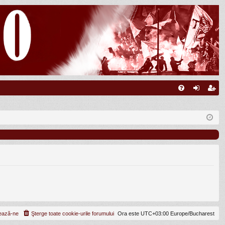
FA
ut
nr
Q
en
eg
tifi
ist
ca
ra
re
re
ează-ne
Şterge toate cookie-urile forumului
Ora este UTC+03:00 Europe/Bucharest