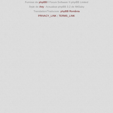
Furnizat de
phpBB
® Forum Software © phpBB Limited
Style de
Arty
- Actualizat phpBB 3.2 de MrGaby
Translation/Traducere:
phpBB România
PRIVACY_LINK
|
TERMS_LINK