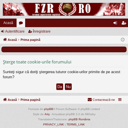
Acasă
Autentificare
or
Înregistrare
ut
nr
Acasă
u
Prima pagină
en
eg
m
tifi
ist
uri
ca
ra
Şterge toate cookie-urile forumului
re
re
Sunteţi sigur că doriţi ştergerea tuturor cookie-urilor primite de pe acest
forum?
Acasă
Prima pagină
Contactează-ne
Furnizat de
phpBB
® Forum Software © phpBB Limited
Style de
Arty
- Actualizat phpBB 3.2 de MrGaby
Translation/Traducere:
phpBB România
PRIVACY_LINK
|
TERMS_LINK