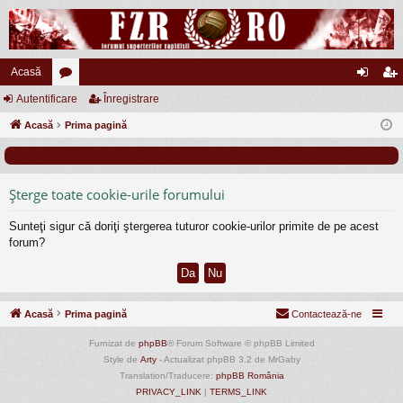
Acasă
Autentificare
or
Înregistrare
ut
nr
Acasă
u
Prima pagină
en
eg
m
tifi
ist
uri
ca
ra
Şterge toate cookie-urile forumului
re
re
Sunteţi sigur că doriţi ştergerea tuturor cookie-urilor primite de pe acest
forum?
Acasă
Prima pagină
Contactează-ne
Furnizat de
phpBB
® Forum Software © phpBB Limited
Style de
Arty
- Actualizat phpBB 3.2 de MrGaby
Translation/Traducere:
phpBB România
PRIVACY_LINK
|
TERMS_LINK