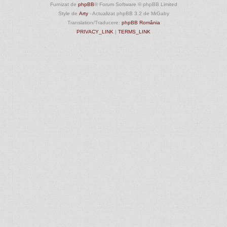
Furnizat de
phpBB
® Forum Software © phpBB Limited
Style de
Arty
- Actualizat phpBB 3.2 de MrGaby
Translation/Traducere:
phpBB România
PRIVACY_LINK
|
TERMS_LINK