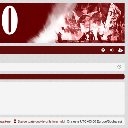
FA
ut
nr
Q
en
eg
tifi
ist
ca
ra
re
re
ează-ne
Şterge toate cookie-urile forumului
Ora este UTC+03:00 Europe/Bucharest