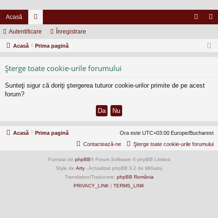
Acasă
Autentificare
or
Înregistrare
ut
nr
Acasă
u
Prima pagină
en
eg
m
tifi
ist
Şterge toate cookie-urile forumului
uri
ca
ra
Sunteţi sigur că doriţi ştergerea tuturor cookie-urilor primite de pe acest
re
re
forum?
Acasă
Prima pagină
Ora este UTC+03:00 Europe/Bucharest
Contactează-ne
Şterge toate cookie-urile forumului
Furnizat de
phpBB
® Forum Software © phpBB Limited
Style de
Arty
- Actualizat phpBB 3.2 de MrGaby
Translation/Traducere:
phpBB România
PRIVACY_LINK
|
TERMS_LINK