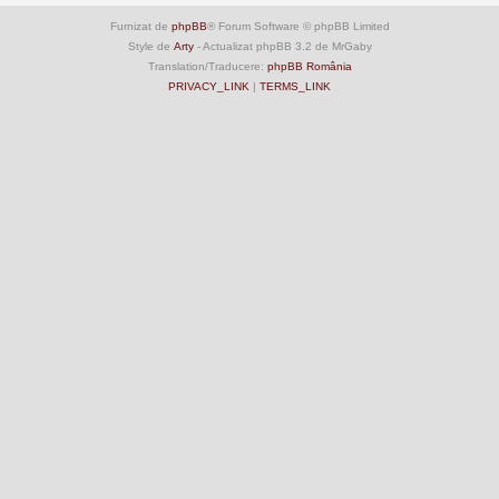
Furnizat de
phpBB
® Forum Software © phpBB Limited
Style de
Arty
- Actualizat phpBB 3.2 de MrGaby
Translation/Traducere:
phpBB România
PRIVACY_LINK
|
TERMS_LINK