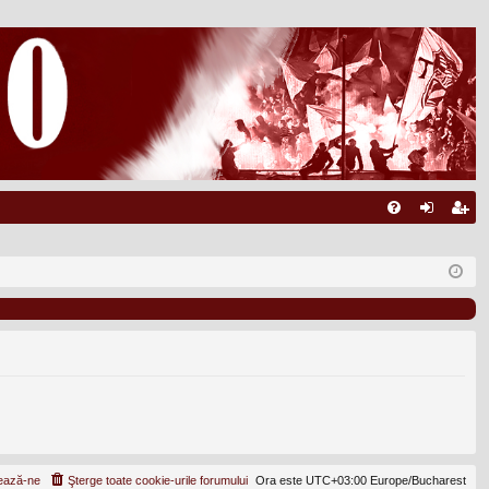
FA
ut
nr
Q
en
eg
tifi
ist
ca
ra
re
re
ează-ne
Şterge toate cookie-urile forumului
Ora este UTC+03:00 Europe/Bucharest