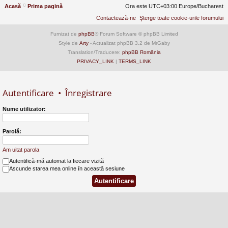
Acasă
Prima pagină
Ora este UTC+03:00 Europe/Bucharest
Contactează-ne
Şterge toate cookie-urile forumului
Furnizat de
phpBB
® Forum Software © phpBB Limited
Style de
Arty
- Actualizat phpBB 3.2 de MrGaby
Translation/Traducere:
phpBB România
PRIVACY_LINK
|
TERMS_LINK
Autentificare
•
Înregistrare
Nume utilizator:
Parolă:
Am uitat parola
Autentifică-mă automat la fiecare vizită
Ascunde starea mea online în această sesiune