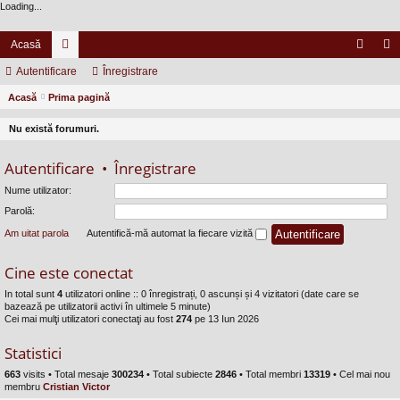
Loading...
Acasă
Autentificare
or
Înregistrare
ut
nr
Acasă
Prima pagină
u
en
eg
m
tifi
ist
Nu există forumuri.
uri
ca
ra
Autentificare
•
Înregistrare
re
re
Nume utilizator:
Parolă:
Am uitat parola
Autentifică-mă automat la fiecare vizită
Cine este conectat
In total sunt
4
utilizatori online :: 0 înregistrați, 0 ascunși și 4 vizitatori (date care se
bazează pe utilizatorii activi în ultimele 5 minute)
Cei mai mulţi utilizatori conectaţi au fost
274
pe 13 Iun 2026
Statistici
663
visits •
Total mesaje
300234
• Total subiecte
2846
• Total membri
13319
• Cel mai nou
membru
Cristian Victor