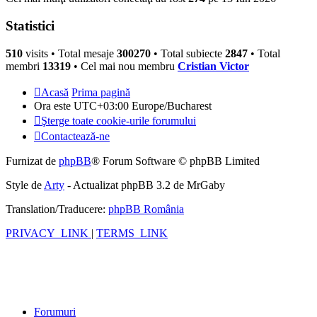
Statistici
510
visits •
Total mesaje
300270
• Total subiecte
2847
• Total
membri
13319
• Cel mai nou membru
Cristian Victor
Acasă
Prima pagină
Ora este UTC+03:00 Europe/Bucharest
Şterge toate cookie-urile forumului
Contactează-ne
Furnizat de
phpBB
® Forum Software © phpBB Limited
Style de
Arty
- Actualizat phpBB 3.2 de MrGaby
Translation/Traducere:
phpBB România
PRIVACY_LINK
|
TERMS_LINK
Forumuri