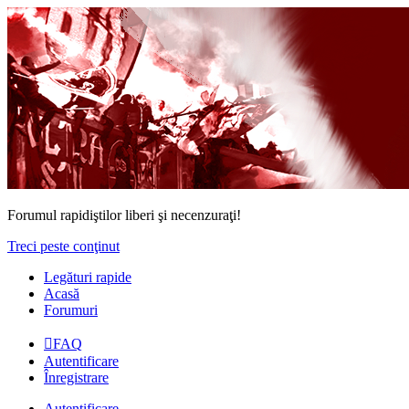
Forumul rapidiştilor liberi şi necenzuraţi!
Treci peste conţinut
Legături rapide
Acasă
Forumuri
FAQ
Autentificare
Înregistrare
Autentificare