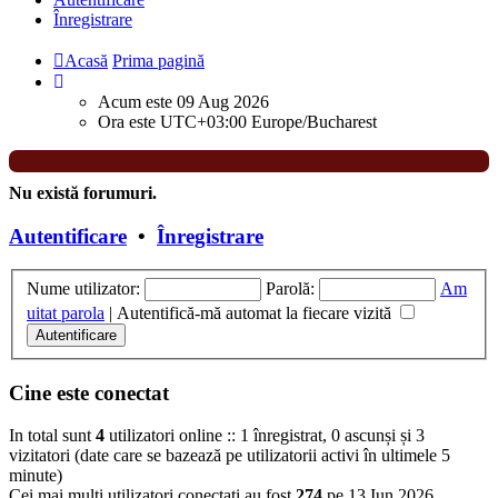
Înregistrare
Acasă
Prima pagină
Acum este 09 Aug 2026
Ora este UTC+03:00 Europe/Bucharest
Nu există forumuri.
Autentificare
•
Înregistrare
Nume utilizator:
Parolă:
Am
uitat parola
|
Autentifică-mă automat la fiecare vizită
Cine este conectat
In total sunt
4
utilizatori online :: 1 înregistrat, 0 ascunși și 3
vizitatori (date care se bazează pe utilizatorii activi în ultimele 5
minute)
Cei mai mulţi utilizatori conectaţi au fost
274
pe 13 Iun 2026